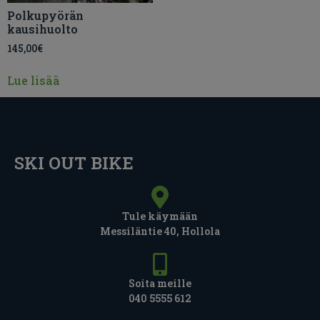
Polkupyörän
kausihuolto
145,00
€
Lue lisää
SKI OUT BIKE
Tule käymään
Messiläntie 40, Hollola
Soita meille
040 5555 612