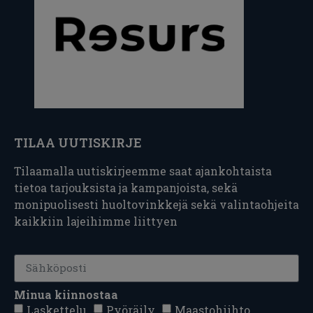
TILAA UUTISKIRJE
Tilaamalla uutiskirjeemme saat ajankohtaista
tietoa tarjouksista ja kampanjoista, sekä
monipuolisesti huoltovinkkejä sekä valintaohjeita
kaikkiin lajeihimme liittyen
Minua kiinnostaa
Laskettelu
Pyöräily
Maastohiihto