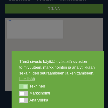
TILAA
Tämä sivusto käyttää evästeitä sivuston
toimivuuteen, markkinointiin ja analytiikkaan
sekä niiden seuraamiseen ja kehittämiseen.
Lue lisää
Tekninen
Tekninen
Markkinointi
Markkinointi
Analytiikka
Analytiikka