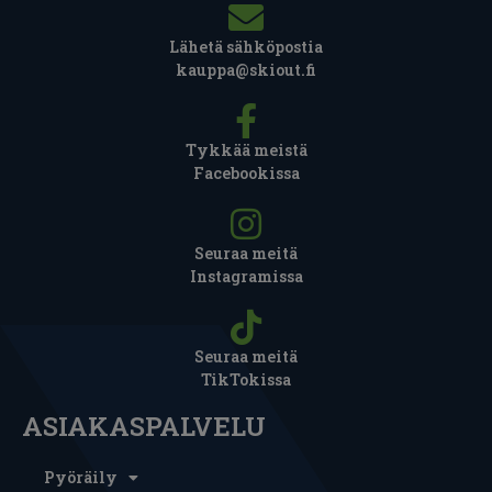
Lähetä sähköpostia
kauppa@skiout.fi
Tykkää meistä
Facebookissa
Seuraa meitä
Instagramissa
Seuraa meitä
TikTokissa
ASIAKASPALVELU
Pyöräily