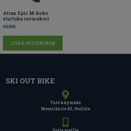
Atran Epic M-koko
etu/taka tavarakori
69,00
€
LISÄÄ OSTOSKORIIN
SKI OUT BIKE
Tule käymään
Messiläntie 40, Hollola
Soita meille