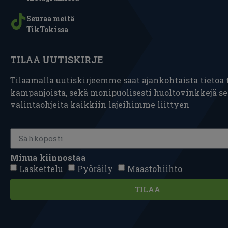
Seuraa meitä
TikTokissa
TILAA UUTISKIRJE
Tilaamalla uutiskirjeemme saat ajankohtaista tietoa t
kampanjoista, sekä monipuolisesti huoltovinkkejä s
valintaohjeita kaikkiin lajeihimme liittyen
Minua kiinnostaa
Laskettelu
Pyöräily
Maastohiihto
TILAA