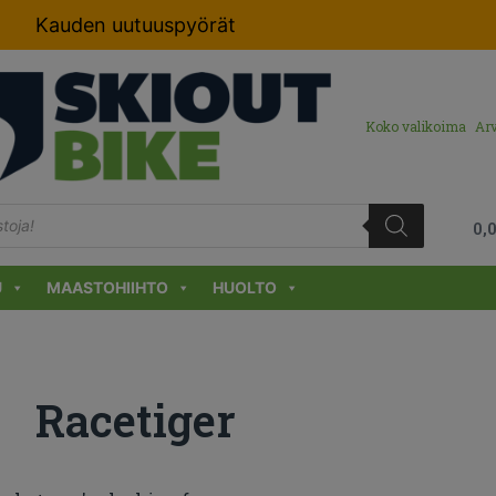
Kauden uutuuspyörät
Koko valikoima
Arv
0,
U
MAASTOHIIHTO
HUOLTO
Racetiger