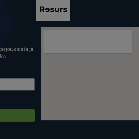
arjouksista ja
ekä