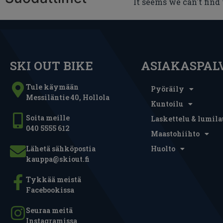
It seems we can't find
SKI OUT BIKE
ASIAKASPAL
Tule käymään
Pyöräily
Messiläntie 40, Hollola
Kuntoilu
Soita meille
Laskettelu & lumila
040 5555 612
Maastohiihto
Lähetä sähköpostia
Huolto
kauppa@skiout.fi
Tykkää meistä
Facebookissa
Seuraa meitä
Instagramissa