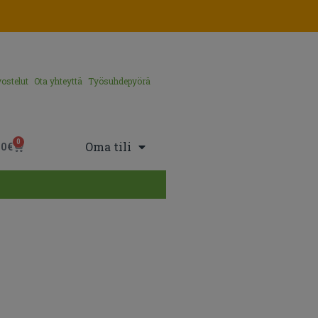
ostelut
Ota yhteyttä
Työsuhdepyörä
0
Oma tili
00
€