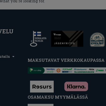
 what you're looking for.
VELU
utailu
MAKSUTAVAT VERKKOKAUPASSA
OSAMAKSU MYYMÄLÄSSÄ