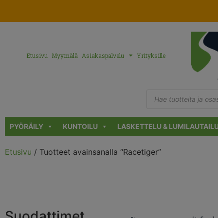
Etusivu
Myymälä
Asiakaspalvelu
Yrityksille
PYÖRÄILY
KUNTOILU
LASKETTELU & LUMILAUTAIL
Etusivu
/ Tuotteet avainsanalla “Racetiger”
Suodattimet