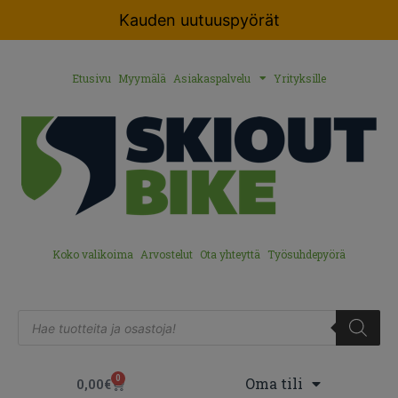
Kauden uutuuspyörät
Etusivu
Myymälä
Asiakaspalvelu
Yrityksille
Koko valikoima
Arvostelut
Ota yhteyttä
Työsuhdepyörä
0
Oma tili
0,00
€