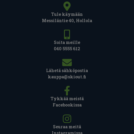
Tule käymään
Messiläntie 40, Hollola
Soita meille
040 5555 612
Lähetä sähköpostia
kauppa@skiout.fi
Tykkää meistä
Facebookissa
Seuraa meitä
Instagramissa