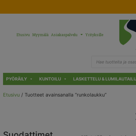
Etusivu
Myymälä
Asiakaspalvelu
Yrityksille
PYÖRÄILY
KUNTOILU
LASKETTELU & LUMILAUTAIL
Etusivu
/ Tuotteet avainsanalla “runkolaukku”
Suodattimet