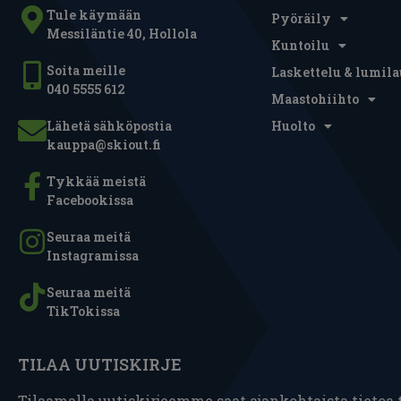
Tule käymään
Pyöräily
Messiläntie 40, Hollola
Kuntoilu
Soita meille
Laskettelu & lumila
040 5555 612
Maastohiihto
Lähetä sähköpostia
Huolto
kauppa@skiout.fi
Tykkää meistä
Facebookissa
Seuraa meitä
Instagramissa
Seuraa meitä
TikTokissa
TILAA UUTISKIRJE
Tilaamalla uutiskirjeemme saat ajankohtaista tietoa t