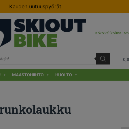
Kauden uutuuspyörät
Koko valikoima
Arv
0,
U
MAASTOHIIHTO
HUOLTO
runkolaukku