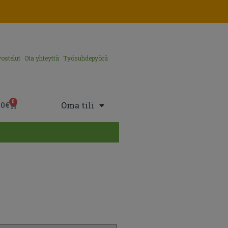
ostelut
Ota yhteyttä
Työsuhdepyörä
0
Oma tili
00
€