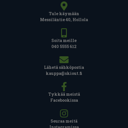
Tule käymään
Messiläntie 40, Hollola
Soita meille
040 5555 612
Lähetä sähköpostia
kauppa@skiout.fi
Tykkää meistä
Facebookissa
Seuraa meitä
Instagramissa