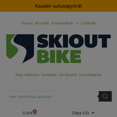
Kauden uutuuspyörät
Etusivu
Myymälä
Asiakaspalvelu
Yrityksille
Koko valikoima
Arvostelut
Ota yhteyttä
Työsuhdepyörä
0
Oma tili
0,00
€