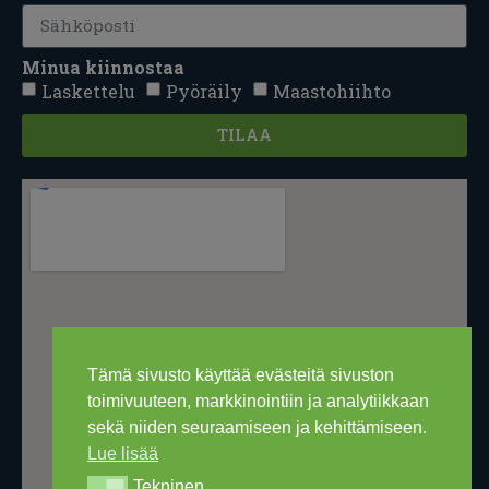
Minua kiinnostaa
Laskettelu
Pyöräily
Maastohiihto
TILAA
Tämä sivusto käyttää evästeitä sivuston
toimivuuteen, markkinointiin ja analytiikkaan
sekä niiden seuraamiseen ja kehittämiseen.
Lue lisää
Tekninen
Tekninen