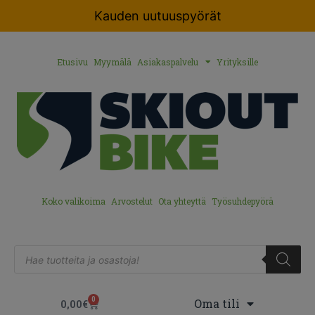
Kauden uutuuspyörät
Etusivu
Myymälä
Asiakaspalvelu
Yrityksille
Koko valikoima
Arvostelut
Ota yhteyttä
Työsuhdepyörä
0
Oma tili
0,00
€