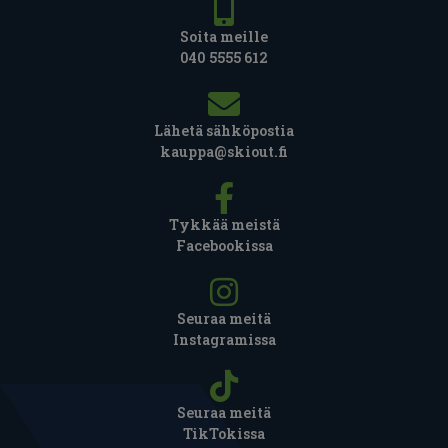
Soita meille
040 5555 612
Lähetä sähköpostia
kauppa@skiout.fi
Tykkää meistä
Facebookissa
Seuraa meitä
Instagramissa
Seuraa meitä
TikTokissa