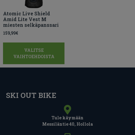
Atomic Live Shield
Amid Lite Vest M
miesten selkäpanssari
159,99
€
VALITSE
VAIHTOEHDOISTA
SKI OUT BIKE
Tule käymään
Messiläntie 40, Hollola