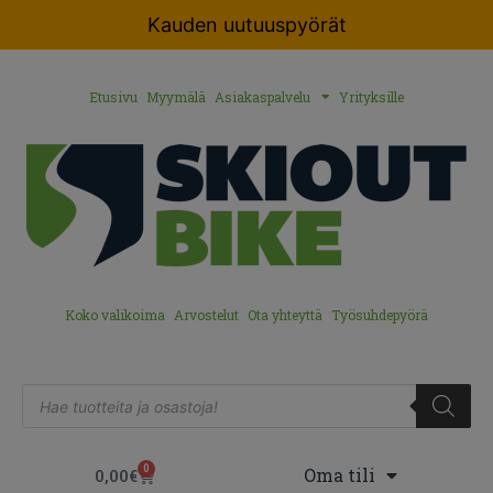
Kauden uutuuspyörät
Etusivu
Myymälä
Asiakaspalvelu
Yrityksille
Koko valikoima
Arvostelut
Ota yhteyttä
Työsuhdepyörä
0
Oma tili
0,00
€