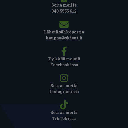
Soita meille
040 5555 612
Lähetä sähköpostia
kauppa@skiout.fi
Tykkää meistä
Facebookissa
Seuraa meitä
Instagramissa
Seuraa meitä
TikTokissa