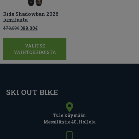
Ride Shadowban 2026
lumilauta
479,00
€
399,00
€
VALITSE
VAIHTOEHDOISTA
SKI OUT BIKE
Tule käymään
Messiläntie 40, Hollola