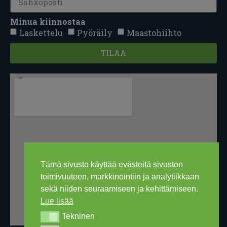
Minua kiinnostaa
Laskettelu
Pyöräily
Maastohiihto
TILAA
Tämä sivusto käyttää evästeitä sivuston
toimivuuteen, markkinointiin ja analytiikkaan
sekä niiden seuraamiseen ja kehittämiseen.
Lue lisää
Tekninen
Tekninen