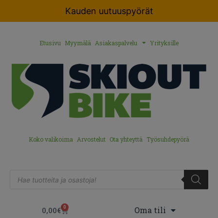
Kauden uutuuspyörät
Etusivu
Myymälä
Asiakaspalvelu
Yrityksille
Koko valikoima
Arvostelut
Ota yhteyttä
Työsuhdepyörä
0
Oma tili
0,00
€