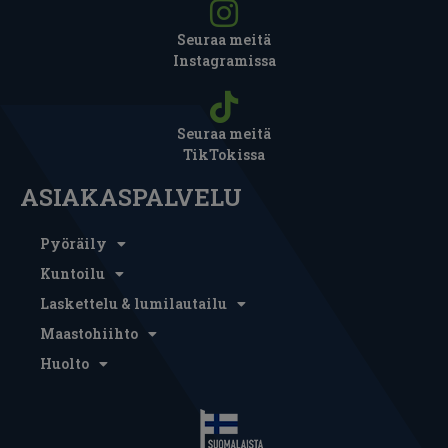
Seuraa meitä
Instagramissa
Seuraa meitä
TikTokissa
ASIAKASPALVELU
Pyöräily
Kuntoilu
Laskettelu & lumilautailu
Maastohiihto
Huolto