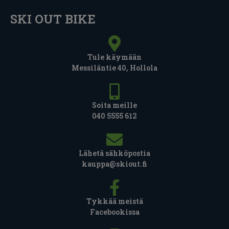
SKI OUT BIKE
Tule käymään
Messiläntie 40, Hollola
Soita meille
040 5555 612
Lähetä sähköpostia
kauppa@skiout.fi
Tykkää meistä
Facebookissa