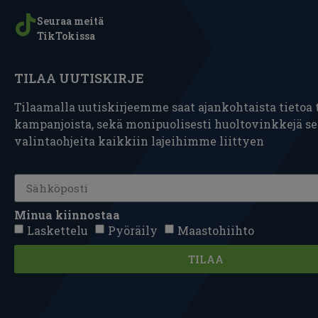
Seuraa meitä
TikTokissa
TILAA UUTISKIRJE
Tilaamalla uutiskirjeemme saat ajankohtaista tietoa t
kampanjoista, sekä monipuolisesti huoltovinkkejä s
valintaohjeita kaikkiin lajeihimme liittyen
Minua kiinnostaa
Laskettelu
Pyöräily
Maastohiihto
TILAA