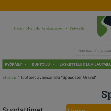
Etusivu
Myymälä
Asiakaspalvelu
Yrityksille
PYÖRÄILY
KUNTOILU
LASKETTELU & LUMILAUTAIL
Etusivu
/ Tuotteet avainsanalla “Speedster Gravel”
S
Suodattimet