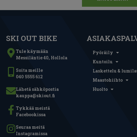
SKI OUT BIKE
ASIAKASPAL
Tule käymään
Pyöräily
Messiläntie 40, Hollola
Kuntoilu
Soita meille
Laskettelu & lumila
040 5555 612
Maastohiihto
Lähetä sähköpostia
Huolto
kauppa@skiout.fi
Tykkää meistä
Facebookissa
Seuraa meitä
Instagramissa