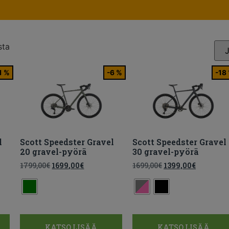
sta
1 %
-6 %
-18
l
Scott Speedster Gravel
Scott Speedster Gravel
20 gravel-pyörä
30 gravel-pyörä
1799,00
€
1699,00
€
1699,00
€
1399,00
€
KATSO LISÄÄ
KATSO LISÄÄ