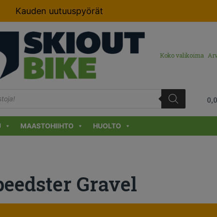
Kauden uutuuspyörät
Koko valikoima
Arv
0,
U
MAASTOHIIHTO
HUOLTO
peedster Gravel