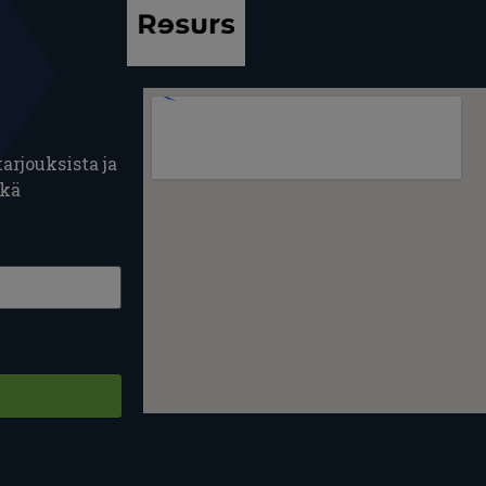
arjouksista ja
ekä