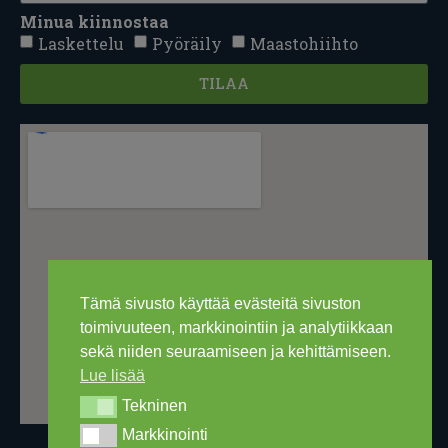
Minua kiinnostaa
Laskettelu
Pyöräily
Maastohiihto
TILAA
Tämä sivusto käyttää evästeitä sivuston
toimivuuteen, markkinointiin ja analytiikkaan
sekä niiden seuraamiseen ja kehittämiseen.
Lue lisää
Tekninen
Tekninen
Markkinointi
Markkinointi