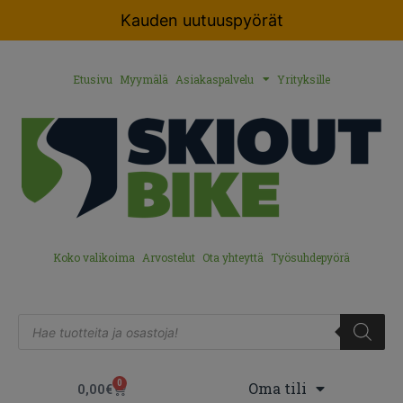
Kauden uutuuspyörät
Etusivu
Myymälä
Asiakaspalvelu
Yrityksille
Koko valikoima
Arvostelut
Ota yhteyttä
Työsuhdepyörä
0
Oma tili
0,00
€