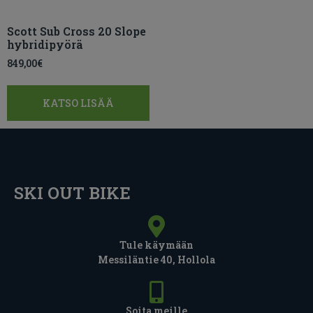
Scott Sub Cross 20 Slope
hybridipyörä
849,00
€
KATSO LISÄÄ
SKI OUT BIKE
Tule käymään
Messiläntie 40, Hollola
Soita meille