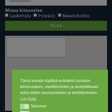
Minua kiinnostaa
Laskettelu
Pyöräily
Maastohiihto
TILAA
Tämä sivusto käyttää evästeitä sivuston
toimivuuteen, markkinointiin ja analytiikkaan
sekä niiden seuraamiseen ja kehittämiseen.
Lue lisää
Tekninen
Tekninen