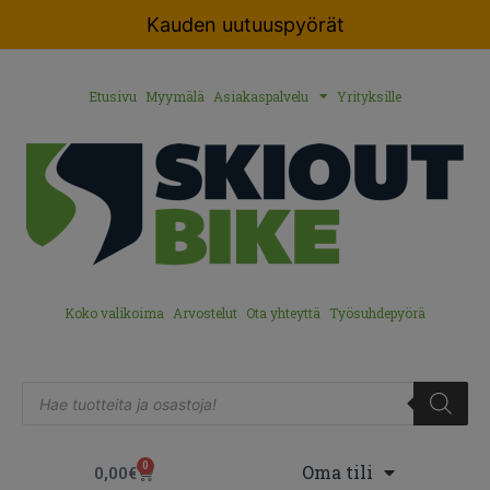
Kauden uutuuspyörät
Etusivu
Myymälä
Asiakaspalvelu
Yrityksille
Koko valikoima
Arvostelut
Ota yhteyttä
Työsuhdepyörä
0
Oma tili
0,00
€