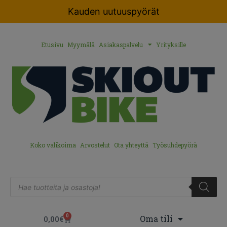
Kauden uutuuspyörät
Etusivu
Myymälä
Asiakaspalvelu
Yrityksille
Koko valikoima
Arvostelut
Ota yhteyttä
Työsuhdepyörä
0
Oma tili
0,00
€