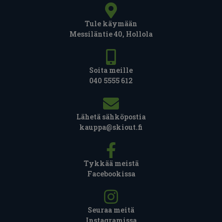
Tule käymään
Messiläntie 40, Hollola
Soita meille
040 5555 612
Lähetä sähköpostia
kauppa@skiout.fi
Tykkää meistä
Facebookissa
Seuraa meitä
Instagramissa