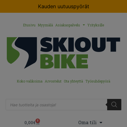
Kauden uutuuspyörät
Etusivu
Myymälä
Asiakaspalvelu
Yrityksille
Koko valikoima
Arvostelut
Ota yhteyttä
Työsuhdepyörä
0
Oma tili
0,00
€