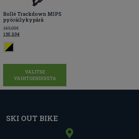
Bollé Trackdown MIPS
pyöräilykypärä
169,00
€
135,20
€
VALITSE
VAIHTOEHDOISTA
SKI OUT BIKE