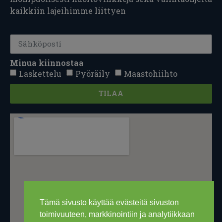
kaikkiin lajeihimme liittyen
Minua kiinnostaa
Laskettelu
Pyöräily
Maastohiihto
TILAA
Tämä sivusto käyttää evästeitä sivuston
toimivuuteen, markkinointiin ja analytiikkaan