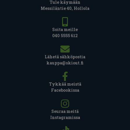
Tule käymään
Messiläntie 40, Hollola
Soita meille
040 5555 612
Lähetä sähköpostia
kauppa@skiout.fi
Tykkää meistä
Facebookissa
Seuraa meitä
Instagramissa