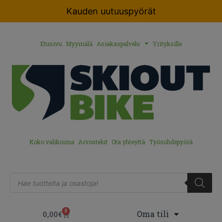
Kauden uutuuspyörät
Etusivu
Myymälä
Asiakaspalvelu
Yrityksille
Koko valikoima
Arvostelut
Ota yhteyttä
Työsuhdepyörä
0
Oma tili
0,00
€