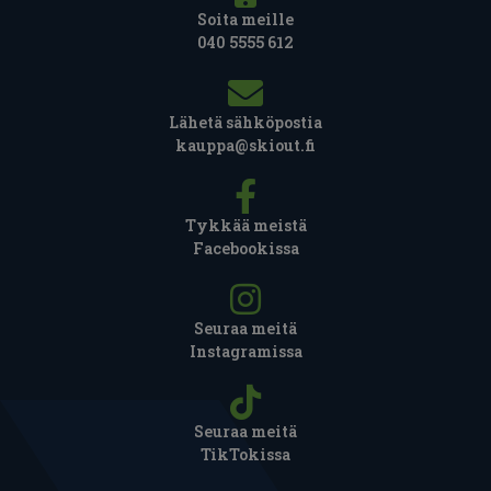
Soita meille
040 5555 612
Lähetä sähköpostia
kauppa@skiout.fi
Tykkää meistä
Facebookissa
Seuraa meitä
Instagramissa
Seuraa meitä
TikTokissa