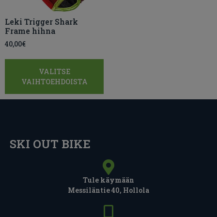
Leki Trigger Shark
Frame hihna
40,00
€
VALITSE
VAIHTOEHDOISTA
SKI OUT BIKE
Tule käymään
Messiläntie 40, Hollola