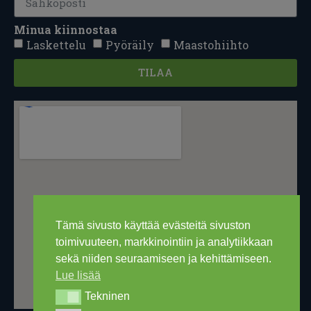
Minua kiinnostaa
Laskettelu
Pyöräily
Maastohiihto
TILAA
Tämä sivusto käyttää evästeitä sivuston
toimivuuteen, markkinointiin ja analytiikkaan
sekä niiden seuraamiseen ja kehittämiseen.
Lue lisää
Tekninen
Tekninen