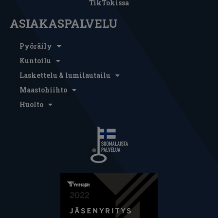
TikTokissa
ASIAKASPALVELU
Pyöräily
Kuntoilu
Laskettelu & lumilautailu
Maastohiihto
Huolto