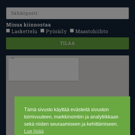
Minua kiinnostaa
Laskettelu
Pyöräily
Maastohiihto
TILAA
Tämä sivusto käyttää evästeitä sivuston
toimivuuteen, markkinointiin ja analytiikkaan
sekä niiden seuraamiseen ja kehittämiseen.
Lue lisää