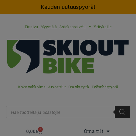
Kauden uutuuspyörät
Etusivu
Myymälä
Asiakaspalvelu
Yrityksille
Koko valikoima
Arvostelut
Ota yhteyttä
Työsuhdepyörä
0
Oma tili
0,00
€