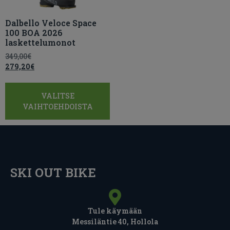
Dalbello Veloce Space
100 BOA 2026
laskettelumonot
349,00
€
279,20
€
VALITSE
VAIHTOEHDOISTA
SKI OUT BIKE
Tule käymään
Messiläntie 40, Hollola