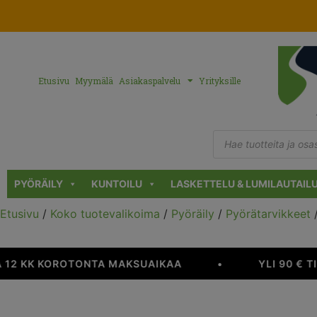
Etusivu
Myymälä
Asiakaspalvelu
Yrityksille
PYÖRÄILY
KUNTOILU
LASKETTELU & LUMILAUTAIL
Etusivu
/
Koko tuotevalikoima
/
Pyöräily
/
Pyörätarvikkeet
 12 KK KOROTONTA MAKSUAIKAA
•
YLI 90 € T