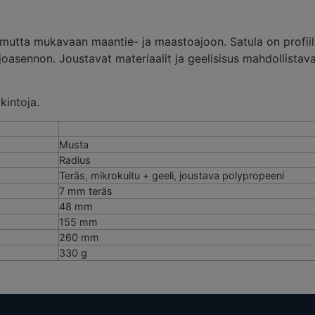
mutta mukavaan maantie- ja maastoajoon. Satula on profiili
oasennon. Joustavat materiaalit ja geelisisus mahdollist
kintoja.
Musta
Radius
Teräs, mikrokuitu + geeli, joustava polypropeeni
7 mm teräs
48 mm
155 mm
260 mm
330 g