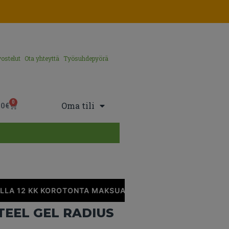
ostelut
Ota yhteyttä
Työsuhdepyörä
0
Oma tili
00
€
LA 12 KK KOROTONTA MAKSUAIKAA
•
EEL GEL RADIUS