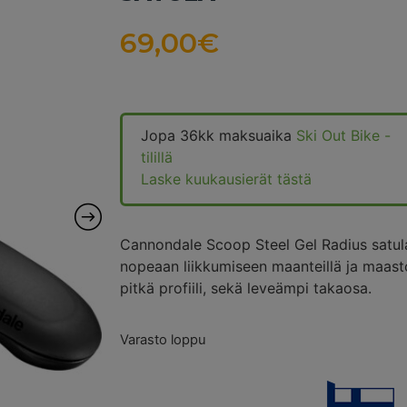
69,00
€
Jopa 36kk maksuaika
Ski Out Bike -
tilillä
Laske kuukausierät tästä
Cannondale Scoop Steel Gel Radius satul
nopeaan liikkumiseen maanteillä ja maasto
pitkä profiili, sekä leveämpi takaosa.
Varasto loppu