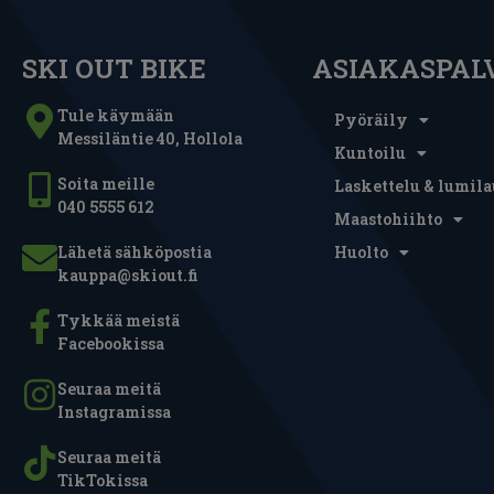
SKI OUT BIKE
ASIAKASPAL
Tule käymään
Pyöräily
Messiläntie 40, Hollola
Kuntoilu
Soita meille
Laskettelu & lumila
040 5555 612
Maastohiihto
Lähetä sähköpostia
Huolto
kauppa@skiout.fi
Tykkää meistä
Facebookissa
Seuraa meitä
Instagramissa
Seuraa meitä
TikTokissa