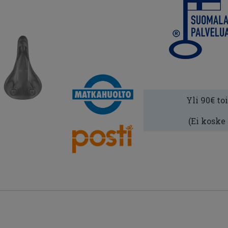
Yli 90€ to
(Ei koske