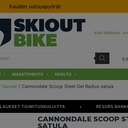
Kauden uutuuspyörät
Koko valikoima
Arv
0,
U
MAASTOHIIHTO
HUOLTO
/
Satulat
/ Cannondale Scoop Steel Gel Radius satula
ILAUKSET TOIMITUSKULUITTA
•
RESURS BANKIL
CANNONDALE SCOOP ST
SATULA