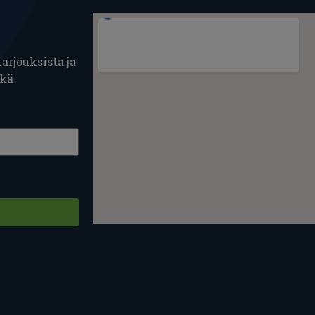
arjouksista ja
ekä