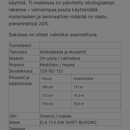
käyttöä. TI-malleissa on päivitetty ekologisempi
rakenne – vahvempaa puuta käyttämällä
materiaalien ja laminaattien määrää on saatu
pienennettyä 20%.
Suksissa on siteet valmiiksi asennettuna.
Tuotetiedot
Taitotaso
Aktiivilaskija ja ekspertti
Maasto
On-piste / vaihteleva
Nopeus
Keskitaso / nopea
Sivuleikkaus
129-82-112
Pituudet ja
Pituus
Kääntösäde
kääntösäde
166 cm
13.1 m
172 cm
14.3 m
178 cm
15.5 m
Väri
Oranssi / ruskea
Siteet
ELX 11.0 GW SHIFT BLK/ORG
Tekniset