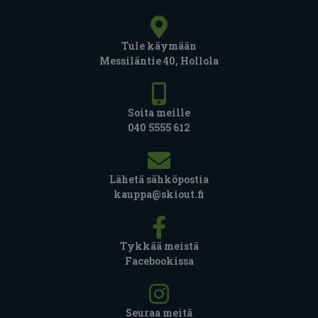
Tule käymään
Messiläntie 40, Hollola
Soita meille
040 5555 612
Lähetä sähköpostia
kauppa@skiout.fi
Tykkää meistä
Facebookissa
Seuraa meitä