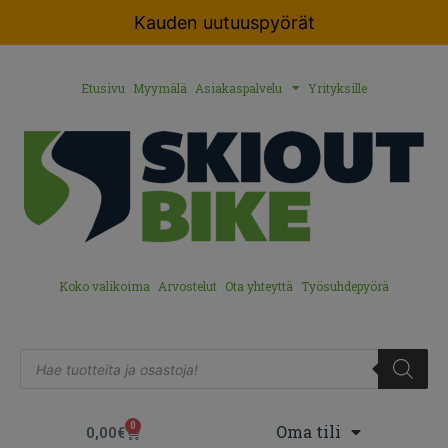
Kauden uutuuspyörät
Etusivu
Myymälä
Asiakaspalvelu
Yrityksille
Koko valikoima
Arvostelut
Ota yhteyttä
Työsuhdepyörä
0
Oma tili
0,00
€