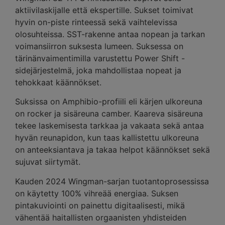
aktiivilaskijalle että ekspertille. Sukset toimivat
hyvin on-piste rinteessä sekä vaihtelevissa
olosuhteissa. SST-rakenne antaa nopean ja tarkan
voimansiirron suksesta lumeen. Suksessa on
tärinänvaimentimilla varustettu Power Shift -
sidejärjestelmä, joka mahdollistaa nopeat ja
tehokkaat käännökset.
Suksissa on Amphibio-profiili eli kärjen ulkoreuna
on rocker ja sisäreuna camber. Kaareva sisäreuna
tekee laskemisesta tarkkaa ja vakaata sekä antaa
hyvän reunapidon, kun taas kallistettu ulkoreuna
on anteeksiantava ja takaa helpot käännökset sekä
sujuvat siirtymät.
Kauden 2024 Wingman-sarjan tuotantoprosessissa
on käytetty 100% vihreää energiaa. Suksen
pintakuviointi on painettu digitaalisesti, mikä
vähentää haitallisten orgaanisten yhdisteiden