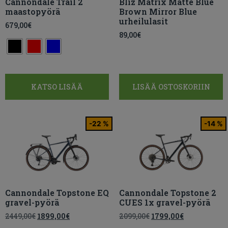
Cannondale Trail 2
Bliz Matrix Matte Blue
maastopyörä
Brown Mirror Blue
urheilulasit
679,00
€
89,00
€
KATSO LISÄÄ
LISÄÄ OSTOSKORIIN
-22 %
-14 %
Cannondale Topstone EQ
Cannondale Topstone 2
gravel-pyörä
CUES 1x gravel-pyörä
2449,00
€
1899,00
€
2099,00
€
1799,00
€