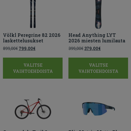
Völkl Peregrine 82 2026
Head Anything LYT
laskettelusukset
2026 miesten lumilauta
899,00
€
799,00
€
399,00
€
379,00
€
VALITSE
VALITSE
VAIHTOEHDOISTA
VAIHTOEHDOISTA