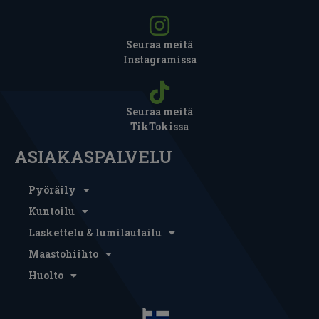
Seuraa meitä
Instagramissa
Seuraa meitä
TikTokissa
ASIAKASPALVELU
Pyöräily
Kuntoilu
Laskettelu & lumilautailu
Maastohiihto
Huolto