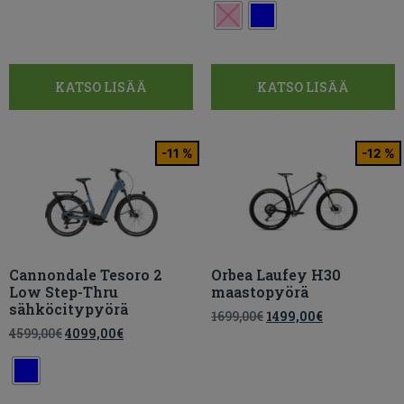
KATSO LISÄÄ
KATSO LISÄÄ
-11 %
-12 %
Cannondale Tesoro 2
Orbea Laufey H30
Low Step-Thru
maastopyörä
sähköcitypyörä
1699,00
€
1499,00
€
4599,00
€
4099,00
€