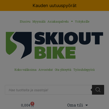
Kauden uutuuspyörät
Etusivu
Myymälä
Asiakaspalvelu
Yrityksille
Koko valikoima
Arvostelut
Ota yhteyttä
Työsuhdepyörä
0
Oma tili
0,00
€