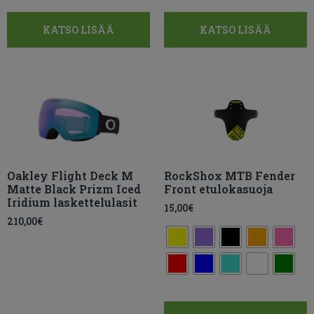
KATSO LISÄÄ
KATSO LISÄÄ
Oakley Flight Deck M
RockShox MTB Fender
Matte Black Prizm Iced
Front etulokasuoja
Iridium laskettelulasit
15,00
€
210,00
€