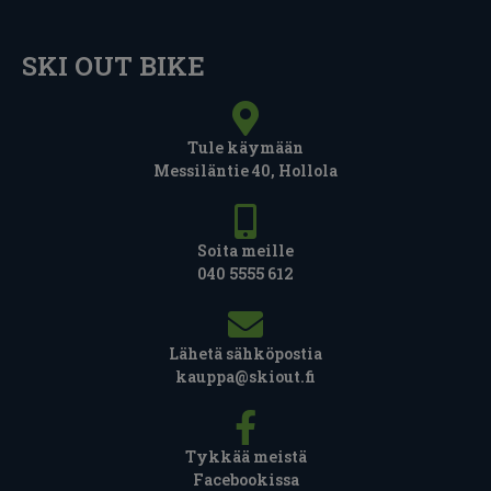
SKI OUT BIKE
Tule käymään
Messiläntie 40, Hollola
Soita meille
040 5555 612
Lähetä sähköpostia
kauppa@skiout.fi
Tykkää meistä
Facebookissa