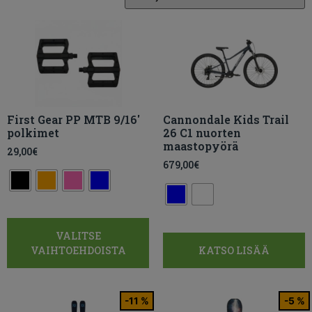
First Gear PP MTB 9/16′
Cannondale Kids Trail
polkimet
26 C1 nuorten
maastopyörä
29,00
€
679,00
€
VALITSE
VAIHTOEHDOISTA
KATSO LISÄÄ
-11 %
-5 %