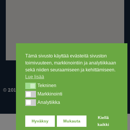
Tämä sivusto käyttää evästeitä sivuston
toimivuuteen, markkinointiin ja analytiikkaan
sekä niiden seuraamiseen ja kehittämiseen.
Lue lisää
Tekninen
Tekninen
© 2016-2026 Ski Out Bike, Ski-Outlet Finland Oy
Markkinointi
Markkinointi
Analytiikka
Analytiikka
Kiellä
Hyväksy
Mukauta
kaikki