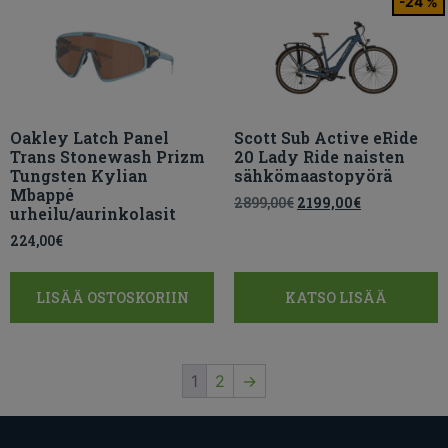
-24 %
Oakley Latch Panel
Scott Sub Active eRide
Trans Stonewash Prizm
20 Lady Ride naisten
Tungsten Kylian
sähkömaastopyörä
Mbappé
2899,00
€
2199,00
€
urheilu/aurinkolasit
224,00
€
LISÄÄ OSTOSKORIIN
KATSO LISÄÄ
1
2
→