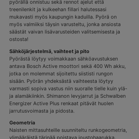
pyörällä onnistuu sekä rennot ajelut että
treenilenkit ja kulkeehan fillari halutessasi
mukavasti myös kaupungin kaduilla. Pyörä on
myös valmiiksi täysin varusteltu, jonka ansiosta
säästät vaivan lisävarusteiden valitsemisesta ja
ostosta!
Sähköjärjestelmä, vaihteet ja pito
Pyörästä löytyy voimakkaan sähköavustuksen
antava Bosch Active moottori sekä 400 Wh akku,
jotka on molemmat sijoitettu siististi rungon
sisään. Pyörän yhdeksästä vaihteesta löytyy
varmasti sopiva vastus niin suoralle tielle kuin ylä-
ja alamäkiinkin. Shimanon levyjarrut ja Schwalben
Energizer Active Plus renkaat pitävät huolen
jarrutusvoimasta ja pidosta.
Geometria
Naisten mittasuhteille suunniteltu runkogeometria,
ylimääräistä tärinää poistava joustohaarukka,