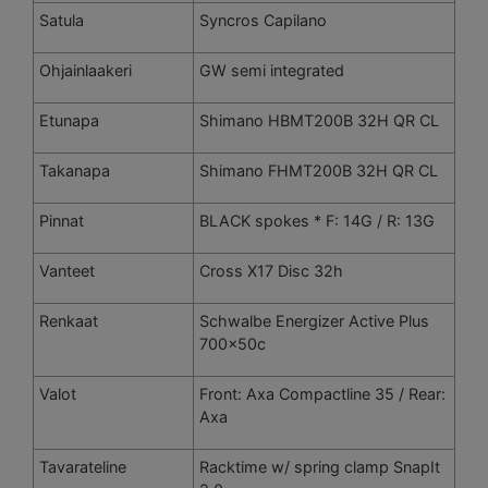
Satula
Syncros Capilano
Ohjainlaakeri
GW semi integrated
Etunapa
Shimano HBMT200B 32H QR CL
Takanapa
Shimano FHMT200B 32H QR CL
Pinnat
BLACK spokes * F: 14G / R: 13G
Vanteet
Cross X17 Disc 32h
Renkaat
Schwalbe Energizer Active Plus
700x50c
Valot
Front: Axa Compactline 35 / Rear:
Axa
Tavarateline
Racktime w/ spring clamp SnapIt