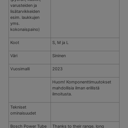
varusteiden ja
lisätarvikkeiden
esim. laukkujen
yms.
kokonaispaino)
Koot
S, M ja L
Väri
Sininen
Vuosimalli
2023
Huom! Komponenttimuutokset
mahdollisia ilman erillistä
ilmoitusta.
Tekniset
ominaisuudet
Bosch Power Tube
Thanks to their range, long