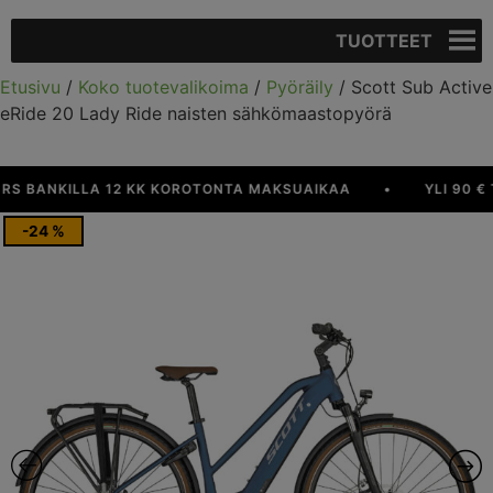
TUOTTEET
Etusivu
/
Koko tuotevalikoima
/
Pyöräily
/ Scott Sub Active
eRide 20 Lady Ride naisten sähkömaastopyörä
ANKILLA 12 KK KOROTONTA MAKSUAIKAA
•
YLI 90 € TIL
-24 %