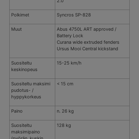
2.0
Polkimet
Syncros SP-828
Muut
Abus 4750L ART approved /
Battery Lock
Curana wide extruded fenders
Ursus Mooi Central kickstand
Suositeltu
15-25 km/h
keskinopeus
Suositeltu maksimi
< 15 cm
pudotus- /
hyppykorkeus
Paino
n. 26 kg
Suositeltu
128 kg
maksimipaino
(pyörän, kuskin,