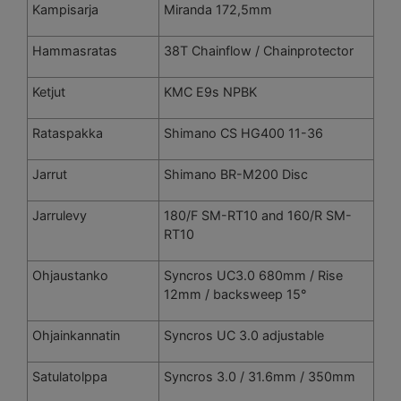
Kampisarja
Miranda 172,5mm
Hammasratas
38T Chainflow / Chainprotector
Ketjut
KMC E9s NPBK
Rataspakka
Shimano CS HG400 11-36
Jarrut
Shimano BR-M200 Disc
Jarrulevy
180/F SM-RT10 and 160/R SM-
RT10
Ohjaustanko
Syncros UC3.0 680mm / Rise
12mm / backsweep 15°
Ohjainkannatin
Syncros UC 3.0 adjustable
Satulatolppa
Syncros 3.0 / 31.6mm / 350mm