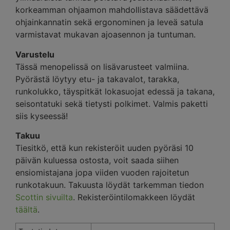
korkeamman ohjaamon mahdollistava säädettävä
ohjainkannatin sekä ergonominen ja leveä satula
varmistavat mukavan ajoasennon ja tuntuman.
Varustelu
Tässä menopelissä on lisävarusteet valmiina.
Pyörästä löytyy etu- ja takavalot, tarakka,
runkolukko, täyspitkät lokasuojat edessä ja takana,
seisontatuki sekä tietysti polkimet. Valmis paketti
siis kyseessä!
Takuu
Tiesitkö, että kun rekisteröit uuden pyöräsi 10
päivän kuluessa ostosta, voit saada siihen
ensiomistajana jopa viiden vuoden rajoitetun
runkotakuun. Takuusta löydät tarkemman tiedon
Scottin sivuilta
. Rekisteröintilomakkeen löydät
täältä
.