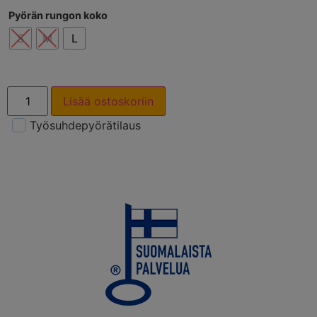
Pyörän rungon koko
S
M
L
Lisää ostoskoriin
Työsuhdepyörätilaus