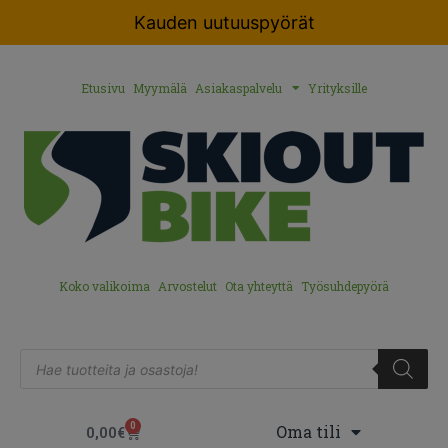
Kauden uutuuspyörät
Etusivu
Myymälä
Asiakaspalvelu
Yrityksille
Koko valikoima
Arvostelut
Ota yhteyttä
Työsuhdepyörä
0
Oma tili
0,00
€