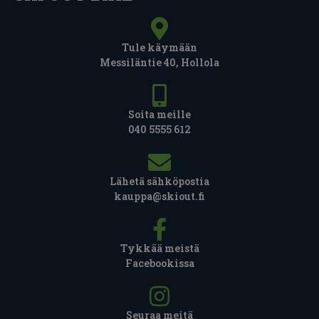
Tule käymään
Messiläntie 40, Hollola
Soita meille
040 5555 612
Lähetä sähköpostia
kauppa@skiout.fi
Tykkää meistä
Facebookissa
Seuraa meitä