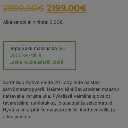
2899,00
€
2199,00
€
Aikaisempi alin hinta:
0,00
€
.
Jopa 36kk maksuaika
Ski
Out Bike -tilillä
Laske kuukausierät tästä
Scott Sub Active eRide 20 Lady Ride naisten
sähkömaastopyörä. Naisten sähköavusteinen maasturi
kattavalla varustelulla. Pyörässä valmiina ajovalot,
tavarateline, runkolukko, lokasuojat ja seisontatuki.
Hyvä valinta pitkille maastoretkille, kuntolenkeille ja
arkiasiointiin.