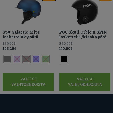
Spy Galactic Mips
POC Skull Orbic X SPIN
laskettelukypärä
laskettelu-/kisakypärä
129,00
€
220,00
€
103,20
€
110,00
€
VALITSE
VALITSE
VAIHTOEHDOISTA
VAIHTOEHDOISTA