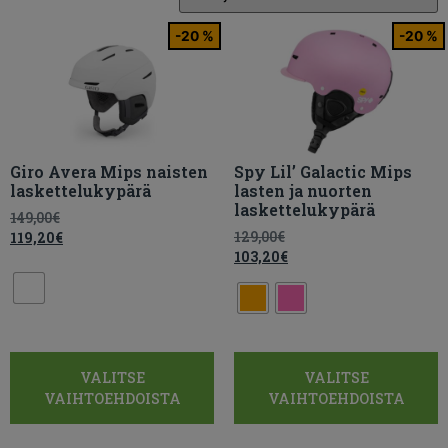
-20 %
-20 %
Giro Avera Mips naisten
Spy Lil’ Galactic Mips
laskettelukypärä
lasten ja nuorten
laskettelukypärä
149,00
€
129,00
€
119,20
€
103,20
€
VALITSE
VALITSE
VAIHTOEHDOISTA
VAIHTOEHDOISTA