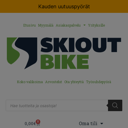
Kauden uutuuspyörät
Etusivu
Myymälä
Asiakaspalvelu
Yrityksille
Koko valikoima
Arvostelut
Ota yhteyttä
Työsuhdepyörä
0
Oma tili
0,00
€