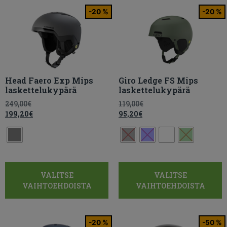
-20 %
-20 %
Head Faero Exp Mips
Giro Ledge FS Mips
laskettelukypärä
laskettelukypärä
249,00
€
119,00
€
199,20
€
95,20
€
VALITSE
VALITSE
VAIHTOEHDOISTA
VAIHTOEHDOISTA
-20 %
-50 %