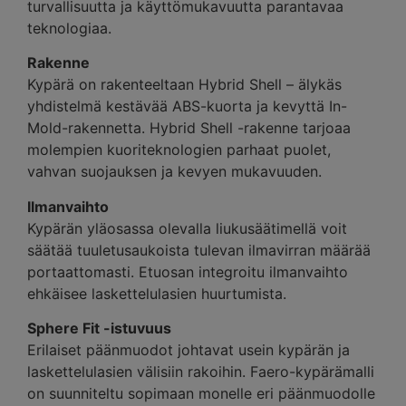
turvallisuutta ja käyttömukavuutta parantavaa
teknologiaa.
Rakenne
Kypärä on rakenteeltaan Hybrid Shell – älykäs
yhdistelmä kestävää ABS-kuorta ja kevyttä In-
Mold-rakennetta. Hybrid Shell -rakenne tarjoaa
molempien kuoriteknologien parhaat puolet,
vahvan suojauksen ja kevyen mukavuuden.
Ilmanvaihto
Kypärän yläosassa olevalla liukusäätimellä voit
säätää tuuletusaukoista tulevan ilmavirran määrää
portaattomasti. Etuosan integroitu ilmanvaihto
ehkäisee laskettelulasien huurtumista.
Sphere Fit -istuvuus
Erilaiset päänmuodot johtavat usein kypärän ja
laskettelulasien välisiin rakoihin. Faero-kypärämalli
on suunniteltu sopimaan monelle eri päänmuodolle