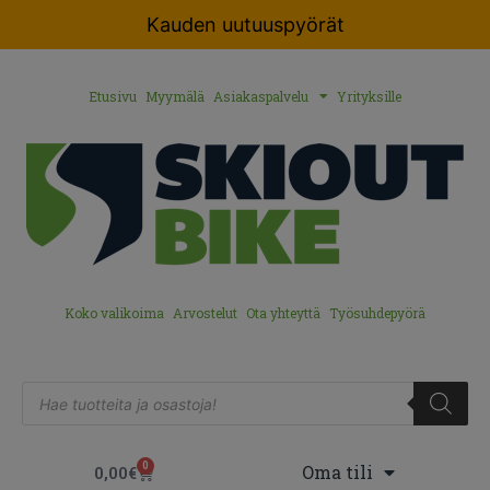
Kauden uutuuspyörät
Etusivu
Myymälä
Asiakaspalvelu
Yrityksille
Koko valikoima
Arvostelut
Ota yhteyttä
Työsuhdepyörä
0
Oma tili
0,00
€