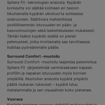
Sphere Fit -teknologian ansiosta. Kypärän
korkeutta voi säätää kolmeen eri tasoon
liikuttamalla kypärän ulkokuorta suhteessa
sisävuoreen. Säätövara mahdollistaa
yksilöllisemmän istuvuuden eri pään- ja
kasvonmuotojen sekä laskettelulasien mukaisesti.
Tämän lisäksi kypärän sisällä on pienet
pehmusteet, jotka irrottamalla saa tarvittaessa
lisätilaa pyöreämmälle päälle.
Surround Comfort -muotoilu
Surround Comfort -muotoilu laajentaa patentoitua
Sphere Fit -järjestelmää varmistaakseen kapean
profiilin ja napakan istuvuuden myös korvien
ympärillä. Muotoilun ansiosta kypärä ympäröi
päätä mukavan tukevasti – kypärä istuu
matalammalla ja sen visuaalinen koko pienenee.
Vuoraus
Kypärän tekninen vuoraus yhdistää mukavuuden ja