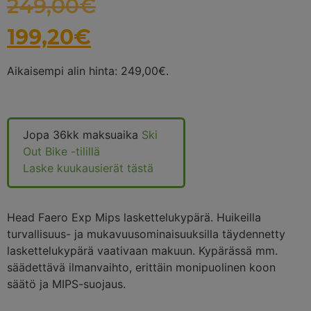
249,00
€
199,20
€
Aikaisempi alin hinta:
249,00
€
.
Jopa 36kk maksuaika
Ski
Out Bike -tilillä
Laske kuukausierät tästä
Head Faero Exp Mips laskettelukypärä. Huikeilla
turvallisuus- ja mukavuusominaisuuksilla täydennetty
laskettelukypärä vaativaan makuun. Kypärässä mm.
säädettävä ilmanvaihto, erittäin monipuolinen koon
säätö ja MIPS-suojaus.