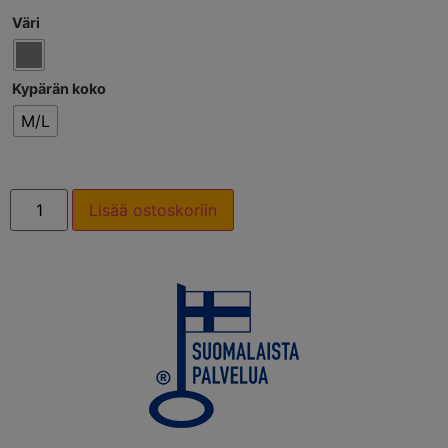
Väri
Kypärän koko
M/L
Lisää ostoskoriin