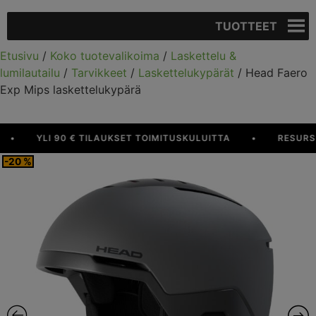
TUOTTEET
Etusivu
/
Koko tuotevalikoima
/
Laskettelu &
lumilautailu
/
Tarvikkeet
/
Laskettelukypärät
/ Head Faero
Exp Mips laskettelukypärä
YLI 90 € TILAUKSET TOIMITUSKULUITTA
•
RESURS BAN
-20 %