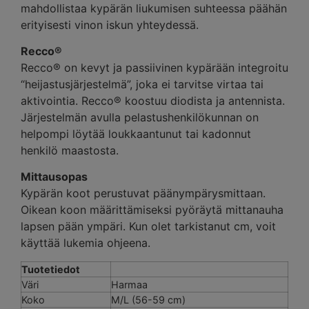
mahdollistaa kypärän liukumisen suhteessa päähän
erityisesti vinon iskun yhteydessä.
Recco®
Recco® on kevyt ja passiivinen kypärään integroitu
“heijastusjärjestelmä”, joka ei tarvitse virtaa tai
aktivointia. Recco® koostuu diodista ja antennista.
Järjestelmän avulla pelastushenkilökunnan on
helpompi löytää loukkaantunut tai kadonnut
henkilö maastosta.
Mittausopas
Kypärän koot perustuvat päänympärysmittaan.
Oikean koon määrittämiseksi pyöräytä mittanauha
lapsen pään ympäri. Kun olet tarkistanut cm, voit
käyttää lukemia ohjeena.
Tuotetiedot
Väri
Harmaa
Koko
M/L (56-59 cm)