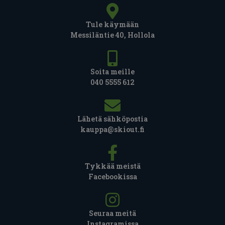
Tule käymään
Messiläntie 40, Hollola
Soita meille
040 5555 612
Lähetä sähköpostia
kauppa@skiout.fi
Tykkää meistä
Facebookissa
Seuraa meitä
Instagramissa