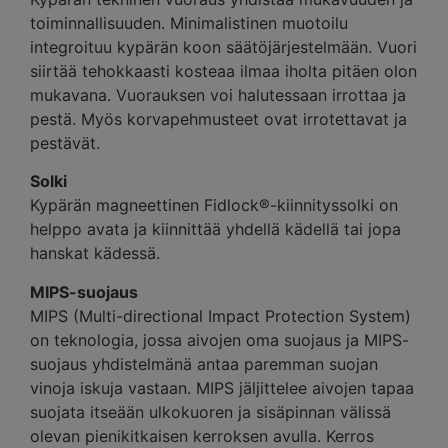
toiminnallisuuden. Minimalistinen muotoilu
integroituu kypärän koon säätöjärjestelmään. Vuori
siirtää tehokkaasti kosteaa ilmaa iholta pitäen olon
mukavana. Vuorauksen voi halutessaan irrottaa ja
pestä. Myös korvapehmusteet ovat irrotettavat ja
pestävät.
Solki
Kypärän magneettinen Fidlock®-kiinnityssolki on
helppo avata ja kiinnittää yhdellä kädellä tai jopa
hanskat kädessä.
MIPS-suojaus
MIPS (Multi-directional Impact Protection System)
on teknologia, jossa aivojen oma suojaus ja MIPS-
suojaus yhdistelmänä antaa paremman suojan
vinoja iskuja vastaan. MIPS jäljittelee aivojen tapaa
suojata itseään ulkokuoren ja sisäpinnan välissä
olevan pienikitkaisen kerroksen avulla. Kerros