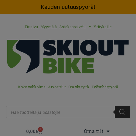
Kauden uutuuspyörät
Etusivu
Myymälä
Asiakaspalvelu
Yrityksille
Koko valikoima
Arvostelut
Ota yhteyttä
Työsuhdepyörä
0
Oma tili
0,00
€