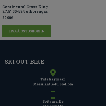
Continental Cross King
27.5″ 55-584 ulkorengas
29,00
€
LISÄÄ OSTOSKORIIN
SKI OUT BIKE
Tule käymään
Messiläntie 40, Hollola
Soita meille