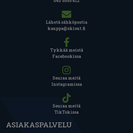
040 5555 612
Lähetä sähköpostia
kauppa@skiout.fi
Tykkää meistä
Facebookissa
Seuraa meitä
Instagramissa
Seuraa meitä
TikTokissa
ASIAKASPALVELU