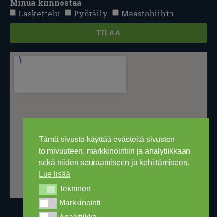
Minua kiinnostaa
Laskettelu
Pyöräily
Maastohiihto
TILAA
Tämä sivusto käyttää evästeitä sivuston
toimivuuteen, markkinointiin ja analytiikkaan
sekä niiden seuraamiseen ja kehittämiseen.
Lue lisää
Tekninen
Tekninen
Markkinointi
Markkinointi
Analytiikka
Analytiikka