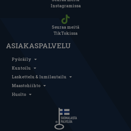
Instagramissa
Seuraa meitä
TikTokissa
ASIAKASPALVELU
Pyöräily
Kuntoilu
Laskettelu & lumilautailu
Maastohiihto
Huolto