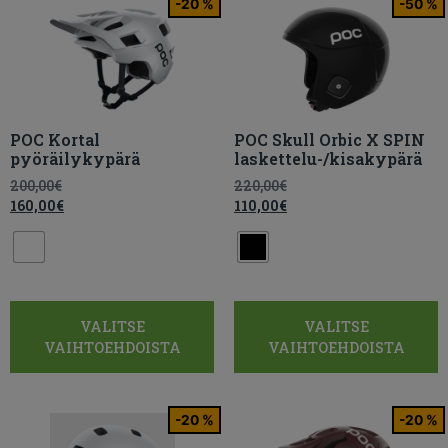
-20 %
-50 %
POC Kortal
POC Skull Orbic X SPIN
pyöräilykypärä
laskettelu-/kisakypärä
200,00
€
220,00
€
160,00
€
110,00
€
VALITSE
VALITSE
VAIHTOEHDOISTA
VAIHTOEHDOISTA
-20 %
-20 %