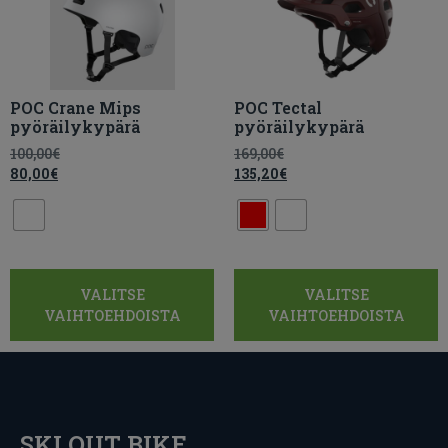
POC Crane Mips
POC Tectal
pyöräilykypärä
pyöräilykypärä
100,00
€
169,00
€
80,00
€
135,20
€
VALITSE
VALITSE
VAIHTOEHDOISTA
VAIHTOEHDOISTA
SKI OUT BIKE