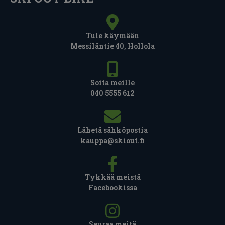
Tule käymään
Messiläntie 40, Hollola
Soita meille
040 5555 612
Lähetä sähköpostia
kauppa@skiout.fi
Tykkää meistä
Facebookissa
Seuraa meitä