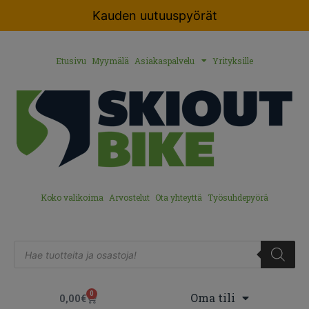
Kauden uutuuspyörät
Etusivu
Myymälä
Asiakaspalvelu
Yrityksille
Koko valikoima
Arvostelut
Ota yhteyttä
Työsuhdepyörä
0
Oma tili
0,00
€