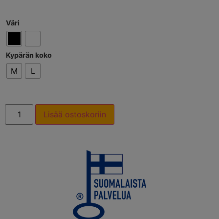
Väri
Kypärän koko
M
L
Lisää ostoskoriin