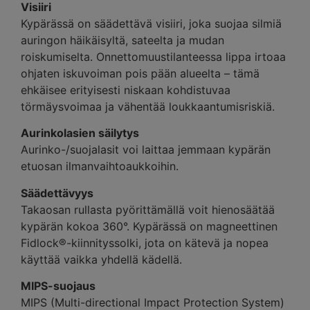
Visiiri
Kypärässä on säädettävä visiiri, joka suojaa silmiä
auringon häikäisyltä, sateelta ja mudan
roiskumiselta. Onnettomuustilanteessa lippa irtoaa
ohjaten iskuvoiman pois pään alueelta – tämä
ehkäisee erityisesti niskaan kohdistuvaa
törmäysvoimaa ja vähentää loukkaantumisriskiä.
Aurinkolasien säilytys
Aurinko-/suojalasit voi laittaa jemmaan kypärän
etuosan ilmanvaihtoaukkoihin.
Säädettävyys
Takaosan rullasta pyörittämällä voit hienosäätää
kypärän kokoa 360°. Kypärässä on magneettinen
Fidlock®-kiinnityssolki, jota on kätevä ja nopea
käyttää vaikka yhdellä kädellä.
MIPS-suojaus
MIPS (Multi-directional Impact Protection System)