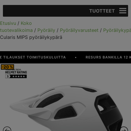
TUOTTEET
Etusivu
/
Koko
tuotevalikoima
/
Pyöräily
/
Pyöräilyvarusteet
/
Pyöräilykyp
Cularis MIPS pyöräilykypärä
KSET TOIMITUSKULUITTA
•
RESURS BANKILLA 12 KK KORO
-20 %