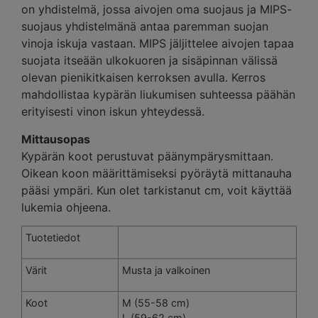
on yhdistelmä, jossa aivojen oma suojaus ja MIPS-
suojaus yhdistelmänä antaa paremman suojan
vinoja iskuja vastaan. MIPS jäljittelee aivojen tapaa
suojata itseään ulkokuoren ja sisäpinnan välissä
olevan pienikitkaisen kerroksen avulla. Kerros
mahdollistaa kypärän liukumisen suhteessa päähän
erityisesti vinon iskun yhteydessä.
Mittausopas
Kypärän koot perustuvat päänympärysmittaan.
Oikean koon määrittämiseksi pyöräytä mittanauha
pääsi ympäri. Kun olet tarkistanut cm, voit käyttää
lukemia ohjeena.
Tuotetiedot
Värit
Musta ja valkoinen
Koot
M (55-58 cm)
L (59-62 cm)