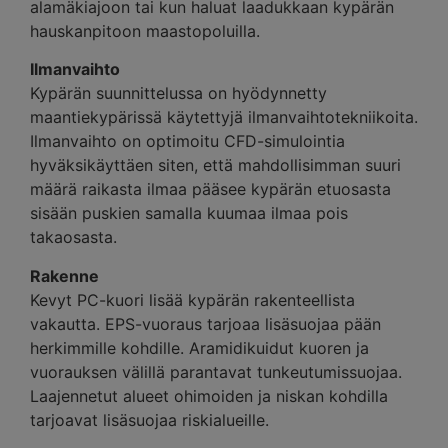
alamäkiajoon tai kun haluat laadukkaan kypärän
hauskanpitoon maastopoluilla.
Ilmanvaihto
Kypärän suunnittelussa on hyödynnetty
maantiekypärissä käytettyjä ilmanvaihtotekniikoita.
Ilmanvaihto on optimoitu CFD-simulointia
hyväksikäyttäen siten, että mahdollisimman suuri
määrä raikasta ilmaa pääsee kypärän etuosasta
sisään puskien samalla kuumaa ilmaa pois
takaosasta.
Rakenne
Kevyt PC-kuori lisää kypärän rakenteellista
vakautta. EPS-vuoraus tarjoaa lisäsuojaa pään
herkimmille kohdille. Aramidikuidut kuoren ja
vuorauksen välillä parantavat tunkeutumissuojaa.
Laajennetut alueet ohimoiden ja niskan kohdilla
tarjoavat lisäsuojaa riskialueille.