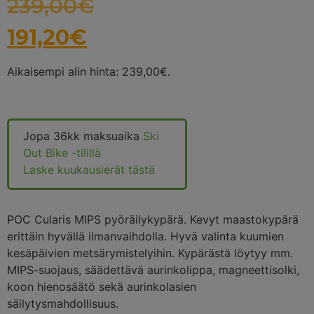
239,00
€
191,20
€
Aikaisempi alin hinta:
239,00
€
.
Jopa 36kk maksuaika
Ski
Out Bike -tilillä
Laske kuukausierät tästä
POC Cularis MIPS pyöräilykypärä. Kevyt maastokypärä
erittäin hyvällä ilmanvaihdolla. Hyvä valinta kuumien
kesäpäivien metsärymistelyihin. Kypärästä löytyy mm.
MIPS-suojaus, säädettävä aurinkolippa, magneettisolki,
koon hienosäätö sekä aurinkolasien
säilytysmahdollisuus.