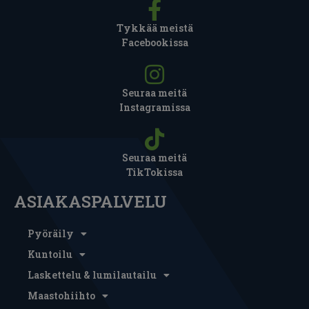
Tykkää meistä
Facebookissa
Seuraa meitä
Instagramissa
Seuraa meitä
TikTokissa
ASIAKASPALVELU
Pyöräily
Kuntoilu
Laskettelu & lumilautailu
Maastohiihto