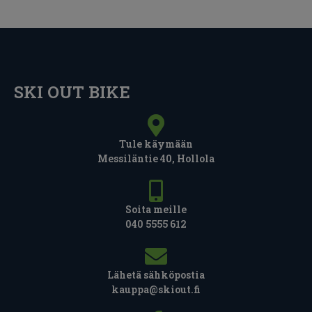
SKI OUT BIKE
Tule käymään
Messiläntie 40, Hollola
Soita meille
040 5555 612
Lähetä sähköpostia
kauppa@skiout.fi