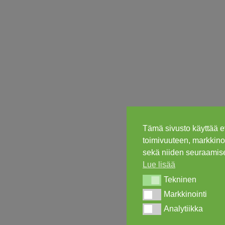
Tämä sivusto käyttää e
toimivuuteen, markkinoi
sekä niiden seuraamise
Lue lisää
Tekninen
Tekninen
Markkinointi
Markkinointi
Analytiikka
Analytiikka