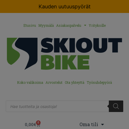
Kauden uutuuspyörät
Etusivu
Myymälä
Asiakaspalvelu
Yrityksille
Koko valikoima
Arvostelut
Ota yhteyttä
Työsuhdepyörä
0
Oma tili
0,00
€