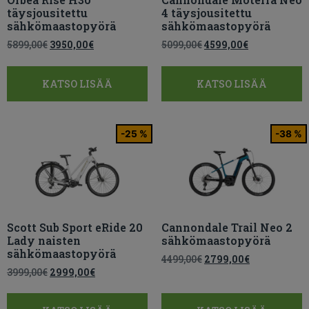
täysjousitettu
4 täysjousitettu
sähkömaastopyörä
sähkömaastopyörä
5899,00
€
3950,00
€
5099,00
€
4599,00
€
KATSO LISÄÄ
KATSO LISÄÄ
-25 %
-38 %
Scott Sub Sport eRide 20
Cannondale Trail Neo 2
Lady naisten
sähkömaastopyörä
sähkömaastopyörä
4499,00
€
2799,00
€
3999,00
€
2999,00
€