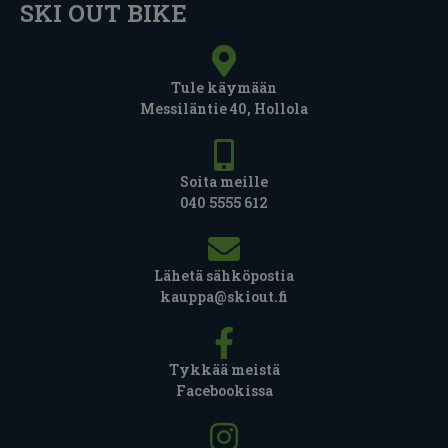
SKI OUT BIKE
Tule käymään
Messiläntie 40, Hollola
Soita meille
040 5555 612
Lähetä sähköpostia
kauppa@skiout.fi
Tykkää meistä
Facebookissa