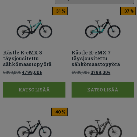
-31 %
-37 %
Kästle K-eMX 8
Kästle K-eMX 7
täysjousitettu
täysjousitettu
sähkömaastopyörä
sähkömaastopyörä
6999,00
€
4799,00
€
5999,00
€
3799,00
€
KATSO LISÄÄ
KATSO LISÄÄ
-40 %