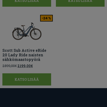
KATSO LISÄÄ
KATSO LISÄÄ
-24 %
Scott Sub Active eRide
20 Lady Ride naisten
sähkömaastopyörä
2899,00
€
2199,00
€
KATSO LISÄÄ