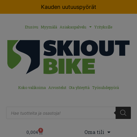
Kauden uutuuspyörät
Etusivu
Myymälä
Asiakaspalvelu
Yrityksille
Koko valikoima
Arvostelut
Ota yhteyttä
Työsuhdepyörä
0
Oma tili
0,00
€