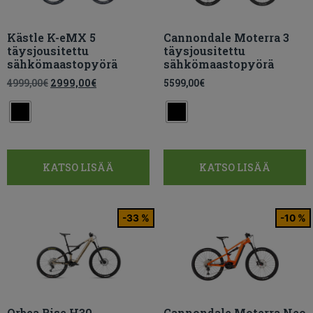
Kästle K-eMX 5
Cannondale Moterra 3
täysjousitettu
täysjousitettu
sähkömaastopyörä
sähkömaastopyörä
4999,00
€
2999,00
€
5599,00
€
KATSO LISÄÄ
KATSO LISÄÄ
-33 %
-10 %
Orbea Rise H30
Cannondale Moterra Neo