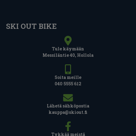
SKI OUT BIKE
Tule käymään
Messiläntie 40, Hollola
Soita meille
040 5555 612
Lähetä sähköpostia
kauppa@skiout.fi
Tykkää meistä