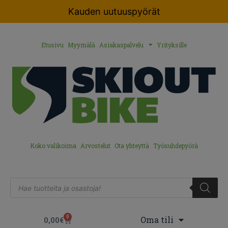
Kauden uutuuspyörät
Etusivu
Myymälä
Asiakaspalvelu
Yrityksille
Koko valikoima
Arvostelut
Ota yhteyttä
Työsuhdepyörä
0
Oma tili
0,00
€