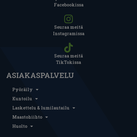
Facebookissa
Seuraa meitä
Instagramissa
Seuraa meitä
TikTokissa
ASIAKASPALVELU
Pyöräily
Kuntoilu
Laskettelu & lumilautailu
Maastohiihto
Huolto