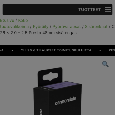
TUOTTEET
Etusivu
/
Koko
tuotevalikoima
/
Pyöräily
/
Pyörävaraosat
/
Sisärenkaat
/ C
26 x 2.0 – 2.5 Presta 48mm sisärengas
•
YLI 90 € TILAUKSET TOIMITUSKULUITTA
•
RESUR