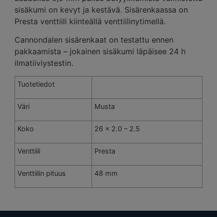
sisäkumi on kevyt ja kestävä. Sisärenkaassa on
Presta venttiili kiinteällä venttiilinytimellä.
Cannondalen sisärenkaat on testattu ennen
pakkaamista – jokainen sisäkumi läpäisee 24 h
ilmatiiviystestin.
Tuotetiedot
Väri
Musta
Koko
26 x 2.0 – 2.5
Venttiili
Presta
Venttiilin pituus
48 mm