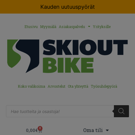
Kauden uutuuspyörät
Etusivu
Myymälä
Asiakaspalvelu
Yrityksille
Koko valikoima
Arvostelut
Ota yhteyttä
Työsuhdepyörä
0
Oma tili
0,00
€