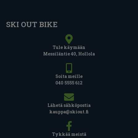
SKI OUT BIKE
Tule käymään
Messiläntie 40, Hollola
Soita meille
040 5555 612
Lähetä sähköpostia
kauppa@skiout.fi
Tykkää meistä