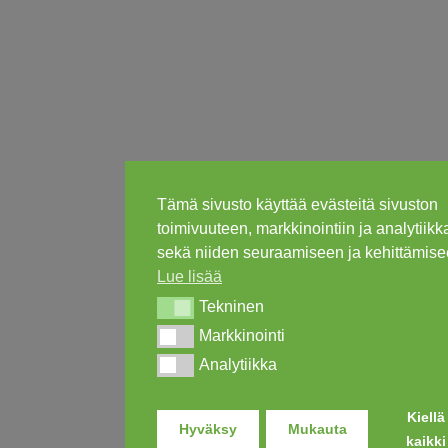
Tämä sivusto käyttää evästeitä sivuston
toimivuuteen, markkinointiin ja analytiik
sekä niiden seuraamiseen ja kehittämise
Lue lisää
Tekninen
Tekninen
Markkinointi
Markkinointi
Analytiikka
Analytiikka
Kiellä
Hyväksy
Mukauta
kaikki