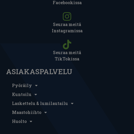
Facebookissa
Seuraa meitä
Instagramissa
Seuraa meitä
TikTokissa
ASIAKASPALVELU
Pyöräily
Kuntoilu
Laskettelu & lumilautailu
Maastohiihto
Huolto