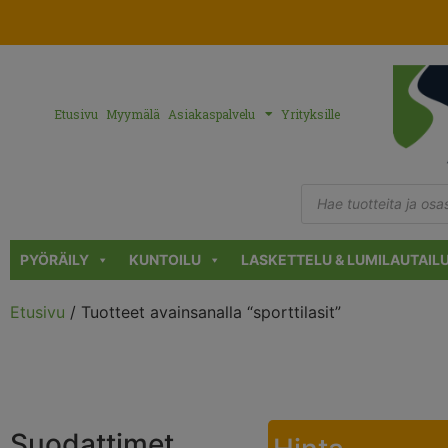
Etusivu
Myymälä
Asiakaspalvelu
Yrityksille
PYÖRÄILY
KUNTOILU
LASKETTELU & LUMILAUTAIL
Etusivu
/ Tuotteet avainsanalla “sporttilasit”
Suodattimet