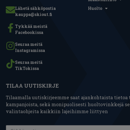
Lähetä sähköpostia
Huolto
kauppa@skiout.fi
Tykkää meistä
Facebookissa
Seuraa meitä
Instagramissa
Seuraa meitä
TikTokissa
TILAA UUTISKIRJE
Tilaamalla uutiskirjeemme saat ajankohtaista tietoa t
kampanjoista, sekä monipuolisesti huoltovinkkejä s
valintaohjeita kaikkiin lajeihimme liittyen