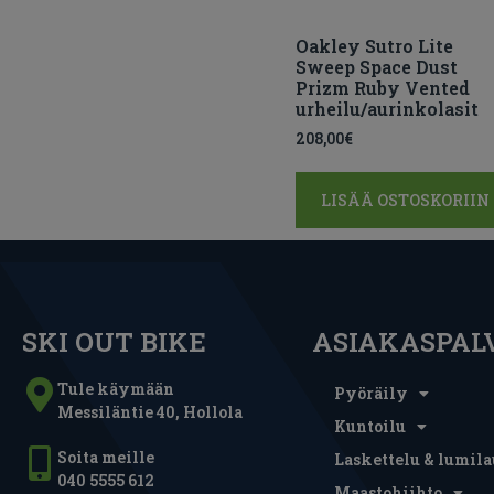
Oakley Sutro Lite
Sweep Space Dust
Prizm Ruby Vented
urheilu/aurinkolasit
208,00
€
LISÄÄ OSTOSKORIIN
SKI OUT BIKE
ASIAKASPAL
Tule käymään
Pyöräily
Messiläntie 40, Hollola
Kuntoilu
Soita meille
Laskettelu & lumila
040 5555 612
Maastohiihto