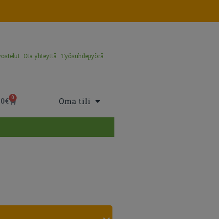
ostelut
Ota yhteyttä
Työsuhdepyörä
0
Oma tili
00
€