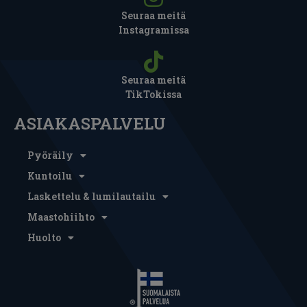
Seuraa meitä
Instagramissa
Seuraa meitä
TikTokissa
ASIAKASPALVELU
Pyöräily
Kuntoilu
Laskettelu & lumilautailu
Maastohiihto
Huolto