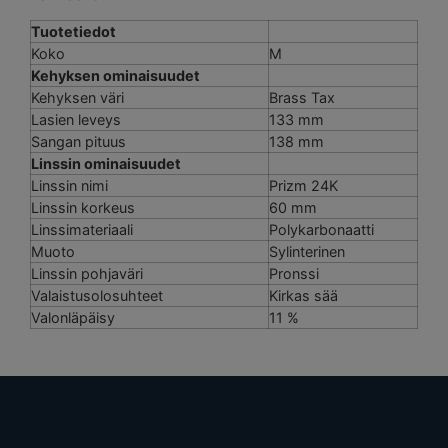
Tuotetiedot
Koko
M
Kehyksen ominaisuudet
Kehyksen väri
Brass Tax
Lasien leveys
133 mm
Sangan pituus
138 mm
Linssin ominaisuudet
Linssin nimi
Prizm 24K
Linssin korkeus
60 mm
Linssimateriaali
Polykarbonaatti
Muoto
Sylinterinen
Linssin pohjaväri
Pronssi
Valaistusolosuhteet
Kirkas sää
Valonläpäisy
11 %