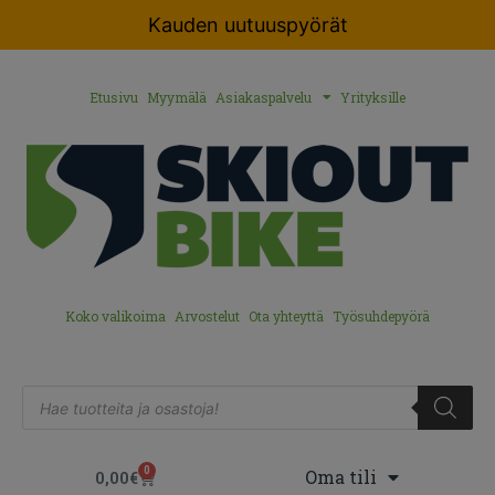
Kauden uutuuspyörät
Etusivu
Myymälä
Asiakaspalvelu
Yrityksille
Koko valikoima
Arvostelut
Ota yhteyttä
Työsuhdepyörä
0
Oma tili
0,00
€