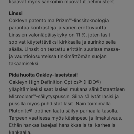
lisäävät myös sankoihin muovatut pehmusteet.
Linssi
Oakleyn patentoima Prizm™-linssiteknologia
parantaa kontrasteja ja värien erottuvuutta.
Linssien valonläpäisykyky on 11 %, joten lasit
sopivat käytettäväksi kirkkaalla ja aurinkoisella
säällä. Linssit on testattu erittäin suurissa massa-
ja vauhtiolosuhteissa tinkimättömän suojan
takaamiseksi.
Pidä huolta Oakley-laseistasi!
Oakleyn High Definition Optics® (HDO®)
ylläpitämiseksi saat lasiesi mukana sähköstaattisen
Microclear™-säilytyspussin. Siinä säilytät lasisi ja
pussilla myös puhdistat lasit. Näin toimimalla
Plutonite®-optinen laatu säilyy parhaalla tasolla.
Tarpeen vaatiessa myös käsinpesu ja ilmakuivaus.
Ethän hankaa lasejasi hansikkaalla tai karhealla
kankaalla.