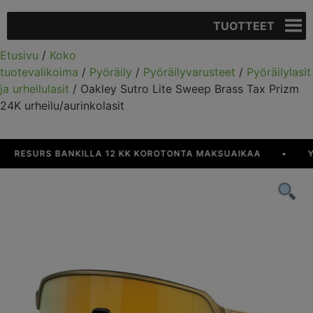
TUOTTEET
Etusivu
/
Koko
tuotevalikoima
/
Pyöräily
/
Pyöräilyvarusteet
/
Pyöräilylasit
ja urheilulasit
/ Oakley Sutro Lite Sweep Brass Tax Prizm
24K urheilu/aurinkolasit
RESURS BANKILLA 12 KK KOROTONTA MAKSUAIKAA
•
YLI