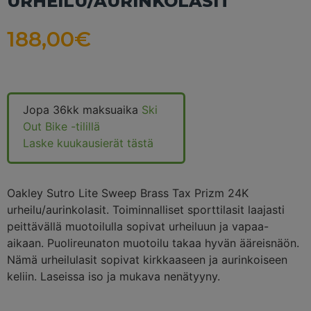
URHEILU/AURINKOLASIT
188,00
€
Jopa 36kk maksuaika
Ski
Out Bike -tilillä
Laske kuukausierät tästä
Oakley Sutro Lite Sweep Brass Tax Prizm 24K
urheilu/aurinkolasit. Toiminnalliset sporttilasit laajasti
peittävällä muotoilulla sopivat urheiluun ja vapaa-
aikaan. Puolireunaton muotoilu takaa hyvän ääreisnäön.
Nämä urheilulasit sopivat kirkkaaseen ja aurinkoiseen
keliin. Laseissa iso ja mukava nenätyyny.