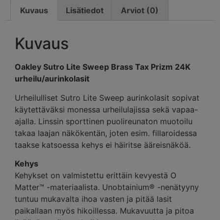
Kuvaus
Lisätiedot
Arviot (0)
Kuvaus
Oakley Sutro Lite Sweep Brass Tax Prizm 24K
urheilu/aurinkolasit
Urheilulliset Sutro Lite Sweep aurinkolasit sopivat
käytettäväksi monessa urheilulajissa sekä vapaa-
ajalla. Linssin sporttinen puolireunaton muotoilu
takaa laajan näkökentän, joten esim. fillaroidessa
taakse katsoessa kehys ei häiritse ääreisnäköä.
Kehys
Kehykset on valmistettu erittäin kevyestä O
Matter™ -materiaalista. Unobtainium® -nenätyyny
tuntuu mukavalta ihoa vasten ja pitää lasit
paikallaan myös hikoillessa. Mukavuutta ja pitoa