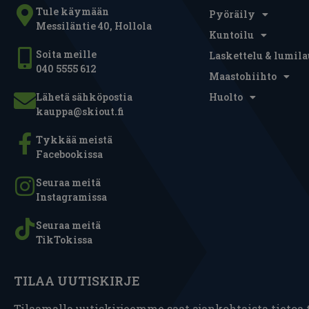
Tule käymään
Pyöräily
Messiläntie 40, Hollola
Kuntoilu
Soita meille
Laskettelu & lumila
040 5555 612
Maastohiihto
Lähetä sähköpostia
Huolto
kauppa@skiout.fi
Tykkää meistä
Facebookissa
Seuraa meitä
Instagramissa
Seuraa meitä
TikTokissa
TILAA UUTISKIRJE
Tilaamalla uutiskirjeemme saat ajankohtaista tietoa t