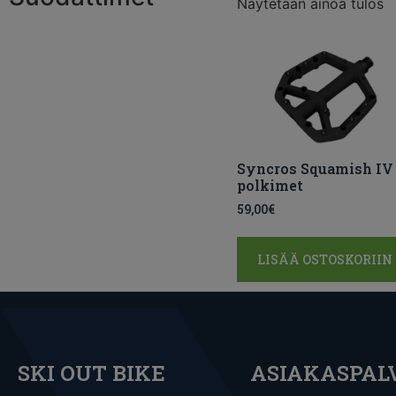
Näytetään ainoa tulos
Syncros Squamish IV
polkimet
59,00
€
LISÄÄ OSTOSKORIIN
SKI OUT BIKE
ASIAKASPAL