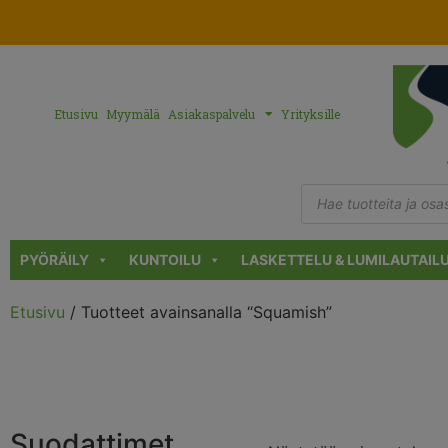
Etusivu
Myymälä
Asiakaspalvelu
Yrityksille
PYÖRÄILY
KUNTOILU
LASKETTELU & LUMILAUTAIL
Etusivu
/ Tuotteet avainsanalla “Squamish”
Suodattimet