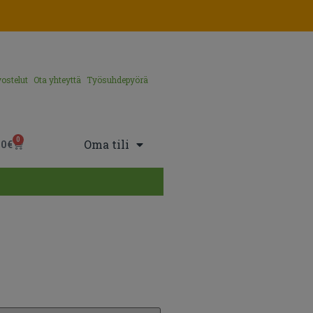
ostelut
Ota yhteyttä
Työsuhdepyörä
0
Oma tili
00
€