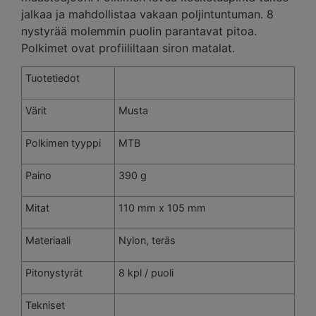
jalkaa ja mahdollistaa vakaan poljintuntuman. 8
nystyrää molemmin puolin parantavat pitoa.
Polkimet ovat profiililtaan siron matalat.
Tuotetiedot
Värit
Musta
Polkimen tyyppi
MTB
Paino
390 g
Mitat
110 mm x 105 mm
Materiaali
Nylon, teräs
Pitonystyrät
8 kpl / puoli
Tekniset