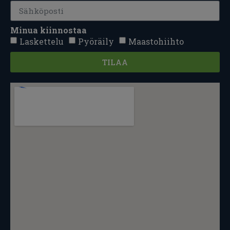
Minua kiinnostaa
Laskettelu
Pyöräily
Maastohiihto
TILAA