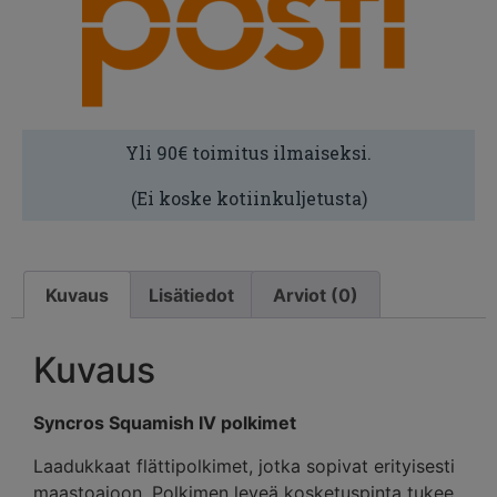
Yli 90€ toimitus ilmaiseksi.
(Ei koske kotiinkuljetusta)
Kuvaus
Lisätiedot
Arviot (0)
Kuvaus
Syncros Squamish IV polkimet
Laadukkaat flättipolkimet, jotka sopivat erityisesti
maastoajoon. Polkimen leveä kosketuspinta tukee