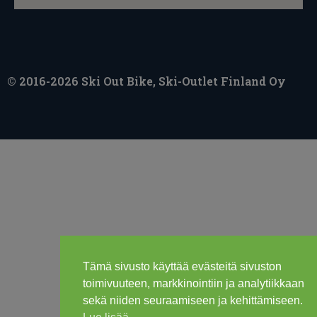
© 2016-2026 Ski Out Bike, Ski-Outlet Finland Oy
Tämä sivusto käyttää evästeitä sivuston
toimivuuteen, markkinointiin ja analytiikkaan
sekä niiden seuraamiseen ja kehittämiseen.