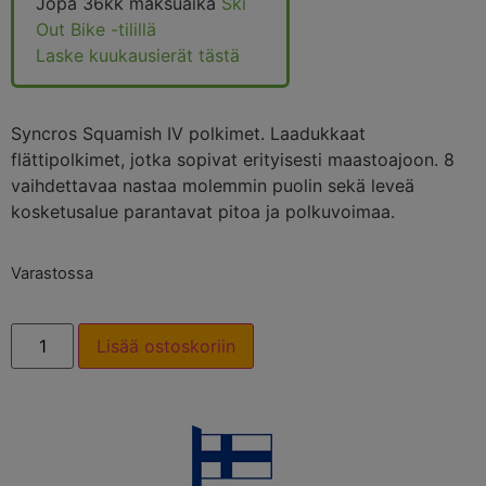
Jopa 36kk maksuaika
Ski
Out Bike -tilillä
Laske kuukausierät tästä
Syncros Squamish IV polkimet. Laadukkaat
flättipolkimet, jotka sopivat erityisesti maastoajoon. 8
vaihdettavaa nastaa molemmin puolin sekä leveä
kosketusalue parantavat pitoa ja polkuvoimaa.
Varastossa
Lisää ostoskoriin