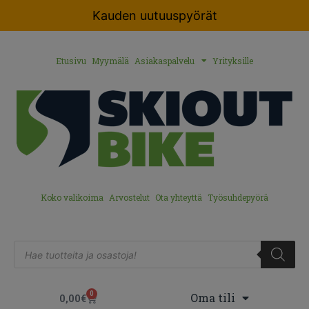
Kauden uutuuspyörät
Etusivu
Myymälä
Asiakaspalvelu
Yrityksille
Koko valikoima
Arvostelut
Ota yhteyttä
Työsuhdepyörä
0
Oma tili
0,00
€