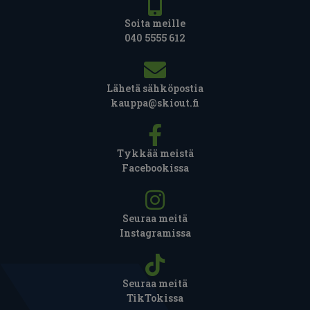
Soita meille
040 5555 612
Lähetä sähköpostia
kauppa@skiout.fi
Tykkää meistä
Facebookissa
Seuraa meitä
Instagramissa
Seuraa meitä
TikTokissa