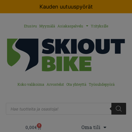
Kauden uutuuspyörät
Etusivu
Myymälä
Asiakaspalvelu
Yrityksille
Koko valikoima
Arvostelut
Ota yhteyttä
Työsuhdepyörä
0
Oma tili
0,00
€