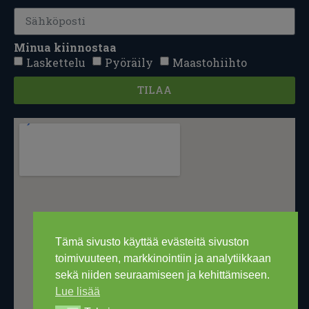
Minua kiinnostaa
Laskettelu
Pyöräily
Maastohiihto
TILAA
Tämä sivusto käyttää evästeitä sivuston
toimivuuteen, markkinointiin ja analytiikkaan
sekä niiden seuraamiseen ja kehittämiseen.
Lue lisää