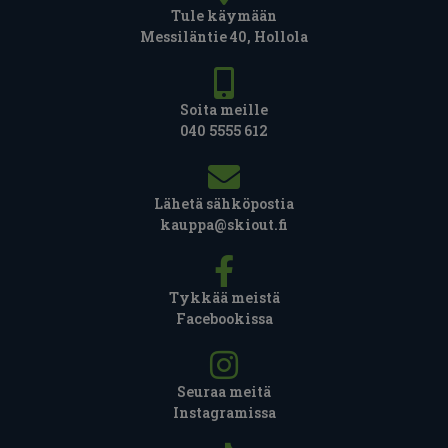
Tule käymään
Messiläntie 40, Hollola
Soita meille
040 5555 612
Lähetä sähköpostia
kauppa@skiout.fi
Tykkää meistä
Facebookissa
Seuraa meitä
Instagramissa