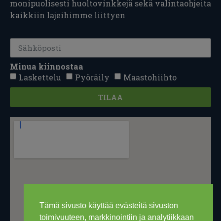
monipuolisesti huoltovinkkejä sekä valintaohjeita
kaikkiin lajeihimme liittyen
Minua kiinnostaa
Laskettelu
Pyöräily
Maastohiihto
TILAA
Tämä sivusto käyttää evästeitä sivuston
toimivuuteen, markkinointiin ja analytiikkaan