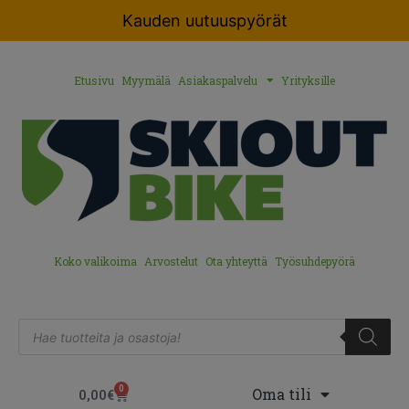
Kauden uutuuspyörät
Etusivu
Myymälä
Asiakaspalvelu
Yrityksille
Koko valikoima
Arvostelut
Ota yhteyttä
Työsuhdepyörä
0
Oma tili
0,00
€