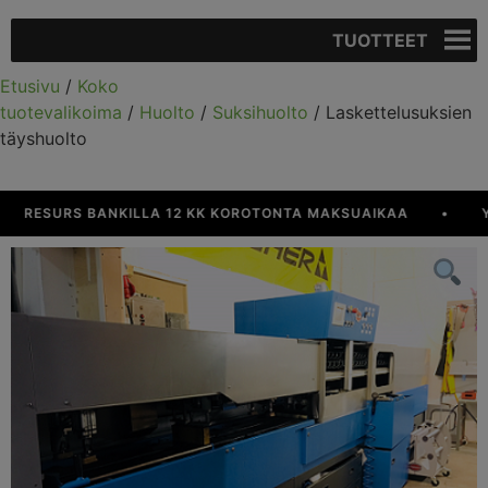
TUOTTEET
Etusivu
/
Koko
tuotevalikoima
/
Huolto
/
Suksihuolto
/ Laskettelusuksien
täyshuolto
RESURS BANKILLA 12 KK KOROTONTA MAKSUAIKAA
•
YLI