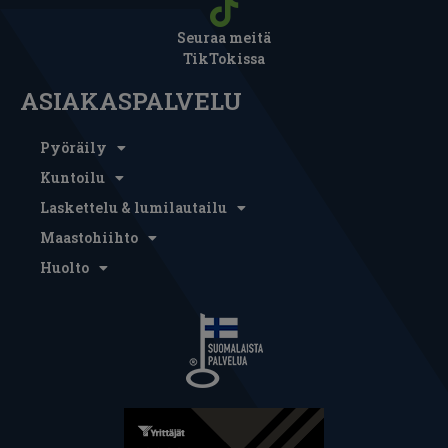
Seuraa meitä
TikTokissa
ASIAKASPALVELU
Pyöräily
Kuntoilu
Laskettelu & lumilautailu
Maastohiihto
Huolto