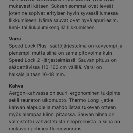
mukavasti käteen. Suksen sommat ovat leveät,
joten ne sopivat erityisen hyvin syvässä lumessa
liikkumiseen. Nämä sauvat ovat hyvä apuri esim.
lumi- tai liukulumikengillä liikkumiseen.
Varsi
Speed Lock Plus -säätöjärjestelmä on kevyempi ja
pienempi, mutta siinä on sama pitovoima kuin
Speed Lock 2 -järjestelmässä. Sauvan pituus on
säädettävissä 110-160 cm välillä. Varsi on
halkaisijaltaan 16-18 mm.
Kahva
Aergon-kahvassa on suuri, ergonominen tukipinta
sekä reunaton ulkomuoto. Thermo Long -jatke
kahvan alapuolella mahdollistaa tukevan otteen
myös alempaa kiinni pitäessä. Sauvan hihna on
valmistettu vahvistetusta neopreenistä ja siinä on
mukavan pehmeä fleecevuoraus.