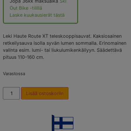
Jopa 36kk maksuaika
Ski
Out Bike -tilillä
Laske kuukausierät tästä
Leki Haute Route XT teleskooppisauvat. Kaksiosainen
retkeilysauva isolla syvän lumen sommalla. Erinomainen
valinta esim. lumi- tai liukulumikenkäilyyn. Säädettävä
pituus 110-160 cm.
Varastossa
Lisää ostoskoriin