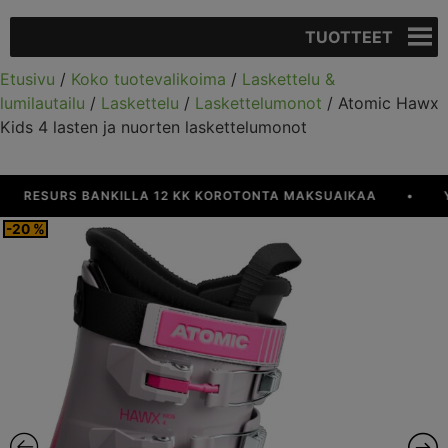
TUOTTEET
Etusivu
/
Koko tuotevalikoima
/
Laskettelu &
lumilautailu
/
Laskettelu
/
Laskettelumonot
/ Atomic Hawx
Kids 4 lasten ja nuorten laskettelumonot
RESURS BANKILLA 12 KK KOROTONTA MAKSUAIKAA
•
YLI
-20 %