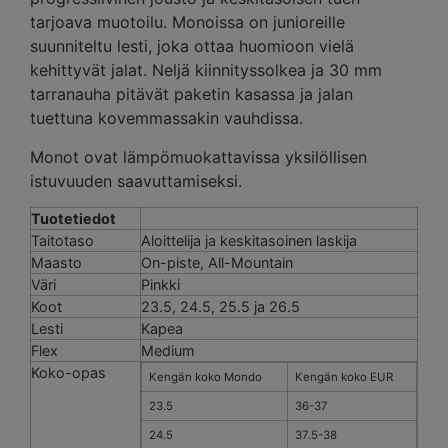
tarjoava muotoilu. Monoissa on junioreille
suunniteltu lesti, joka ottaa huomioon vielä
kehittyvät jalat. Neljä kiinnityssolkea ja 30 mm
tarranauha pitävät paketin kasassa ja jalan
tuettuna kovemmassakin vauhdissa.
Monot ovat lämpömuokattavissa yksilöllisen
istuvuuden saavuttamiseksi.
Tuotetiedot
Taitotaso
Aloittelija ja keskitasoinen laskija
Maasto
On-piste, All-Mountain
Väri
Pinkki
Koot
23.5, 24.5, 25.5 ja 26.5
Lesti
Kapea
Flex
Medium
Koko-opas
Kengän koko Mondo
Kengän koko EUR
23.5
36-37
24.5
37.5-38