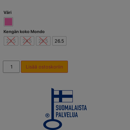
Väri
Kengän koko Mondo
23.5
24.5
25.5
26.5
Lisää ostoskoriin