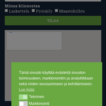
Minua kiinnostaa
Laskettelu
Pyöräily
Maastohiihto
TILAA
Tämä sivusto käyttää evästeitä sivuston
toimivuuteen, markkinointiin ja analytiikkaan
sekä niiden seuraamiseen ja kehittämiseen.
Lue lisää
Tekninen
Tekninen
Markkinointi
Markkinointi