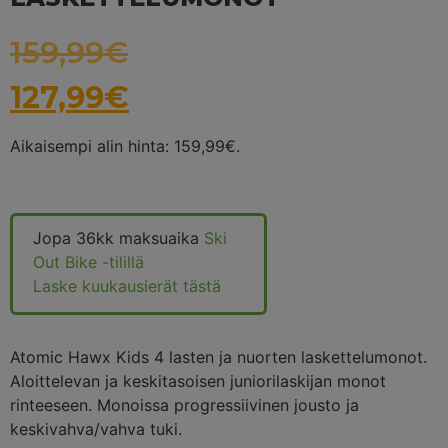
159,99
€
127,99
€
Aikaisempi alin hinta:
159,99
€
.
Jopa 36kk maksuaika
Ski
Out Bike -tilillä
Laske kuukausierät tästä
Atomic Hawx Kids 4 lasten ja nuorten laskettelumonot.
Aloittelevan ja keskitasoisen juniorilaskijan monot
rinteeseen. Monoissa progressiivinen jousto ja
keskivahva/vahva tuki.