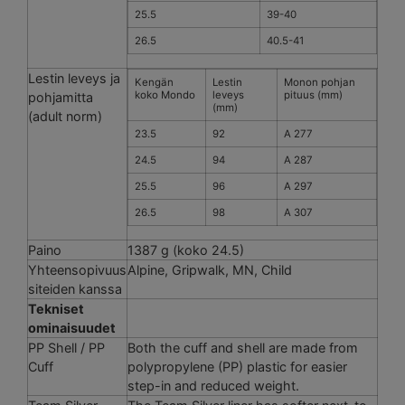
25.5
39-40
26.5
40.5-41
Lestin leveys ja
Kengän
Lestin
Monon pohjan
koko Mondo
leveys
pituus (mm)
pohjamitta
(mm)
(adult norm)
23.5
92
A 277
24.5
94
A 287
25.5
96
A 297
26.5
98
A 307
Paino
1387 g (koko 24.5)
Yhteensopivuus
Alpine, Gripwalk, MN, Child
siteiden kanssa
Tekniset
ominaisuudet
PP Shell / PP
Both the cuff and shell are made from
Cuff
polypropylene (PP) plastic for easier
step-in and reduced weight.