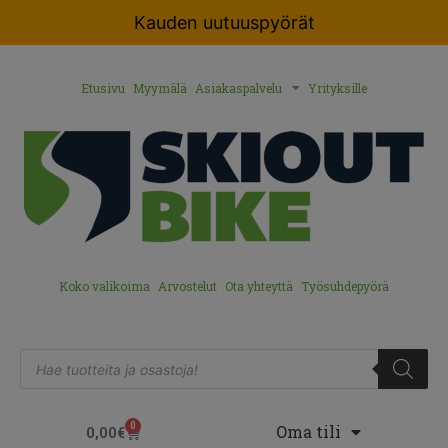
Kauden uutuuspyörät
Etusivu
Myymälä
Asiakaspalvelu
Yrityksille
Koko valikoima
Arvostelut
Ota yhteyttä
Työsuhdepyörä
0
Oma tili
0,00
€