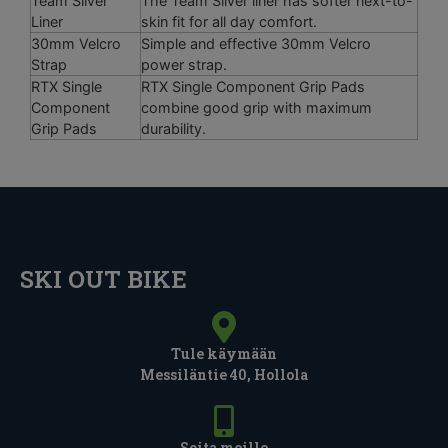
Team Silver
The Team Silver liner has softer next-to-
Liner
skin fit for all day comfort.
30mm Velcro
Simple and effective 30mm Velcro
Strap
power strap.
RTX Single
RTX Single Component Grip Pads
Component
combine good grip with maximum
Grip Pads
durability.
SKI OUT BIKE
Tule käymään
Messiläntie 40, Hollola
Soita meille