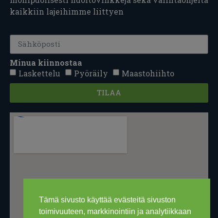
kaikkiin lajeihimme liittyen
Minua kiinnostaa
Laskettelu
Pyöräily
Maastohiihto
TILAA
Tämä sivusto käyttää evästeitä sivuston
toimivuuteen, markkinointiin ja analytiikkaan