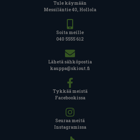
Tule käymään
Messiläntie 40, Hollola
Soita meille
040 5555 612
Lähetä sähköpostia
kauppa@skiout.fi
Tykkää meistä
Facebookissa
Seuraa meitä
Instagramissa