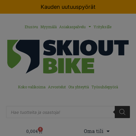
Kauden uutuuspyörät
Etusivu
Myymälä
Asiakaspalvelu
Yrityksille
Koko valikoima
Arvostelut
Ota yhteyttä
Työsuhdepyörä
0
Oma tili
0,00
€