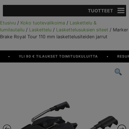
TUOTTEET
Etusivu
/
Koko tuotevalikoima
/
Laskettelu &
lumilautailu
/
Laskettelu
/
Laskettelusuksien siteet
/ Marker
Brake Royal Tour 110 mm laskettelusiteiden jarrut
•
YLI 90 € TILAUKSET TOIMITUSKULUITTA
•
RESURS 