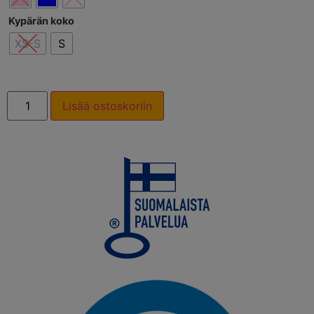
Kypärän koko
XS-S
S
Lisää ostoskoriin