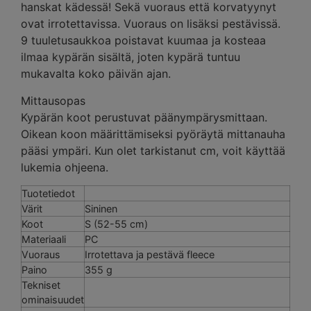
hanskat kädessä! Sekä vuoraus että korvatyynyt
ovat irrotettavissa. Vuoraus on lisäksi pestävissä.
9 tuuletusaukkoa poistavat kuumaa ja kosteaa
ilmaa kypärän sisältä, joten kypärä tuntuu
mukavalta koko päivän ajan.
Mittausopas
Kypärän koot perustuvat päänympärysmittaan.
Oikean koon määrittämiseksi pyöräytä mittanauha
pääsi ympäri. Kun olet tarkistanut cm, voit käyttää
lukemia ohjeena.
Tuotetiedot
Värit
Sininen
Koot
S (52-55 cm)
Materiaali
PC
Vuoraus
Irrotettava ja pestävä fleece
Paino
355 g
Tekniset
ominaisuudet