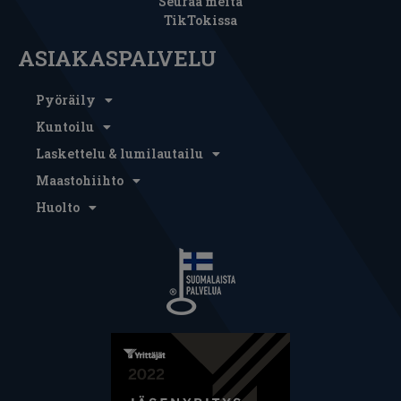
Seuraa meitä
TikTokissa
ASIAKASPALVELU
Pyöräily
Kuntoilu
Laskettelu & lumilautailu
Maastohiihto
Huolto