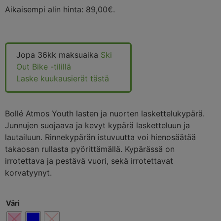
Aikaisempi alin hinta:
89,00
€
.
Jopa 36kk maksuaika
Ski
Out Bike -tilillä
Laske kuukausierät tästä
Bollé Atmos Youth lasten ja nuorten laskettelukypärä.
Junnujen suojaava ja kevyt kypärä lasketteluun ja
lautailuun. Rinnekypärän istuvuutta voi hienosäätää
takaosan rullasta pyörittämällä. Kypärässä on
irrotettava ja pestävä vuori, sekä irrotettavat
korvatyynyt.
Väri