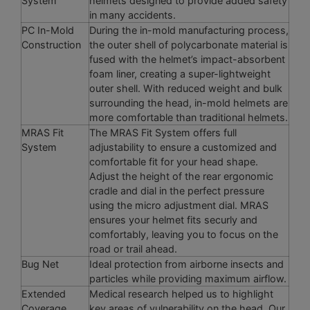
System
helmets designed to provide added safety
in many accidents.
PC In-Mold
During the in-mold manufacturing process,
Construction
the outer shell of polycarbonate material is
fused with the helmet’s impact-absorbent
foam liner, creating a super-lightweight
outer shell. With reduced weight and bulk
surrounding the head, in-mold helmets are
more comfortable than traditional helmets.
MRAS Fit
The MRAS Fit System offers full
System
adjustability to ensure a customized and
comfortable fit for your head shape.
Adjust the height of the rear ergonomic
cradle and dial in the perfect pressure
using the micro adjustment dial. MRAS
ensures your helmet fits securly and
comfortably, leaving you to focus on the
road or trail ahead.
Bug Net
Ideal protection from airborne insects and
particles while providing maximum airflow.
Extended
Medical research helped us to highlight
Coverage
key areas of vulnerability on the head. Our