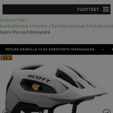
TUOTTEET
Etusivu
/
Koko
tuotevalikoima
/
Pyöräily
/
Pyöräilyvarusteet
/
Pyöräilykyp
Supra Plus pyöräilykypärä
ESURS BANKILLA 12 KK KOROTONTA MAKSUAIKAA
•
YLI 9
-20 %