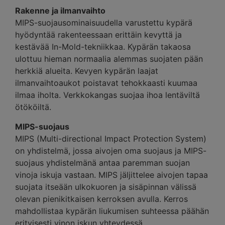
Rakenne ja ilmanvaihto
MIPS-suojausominaisuudella varustettu kypärä
hyödyntää rakenteessaan erittäin kevyttä ja
kestävää In-Mold-tekniikkaa. Kypärän takaosa
ulottuu hieman normaalia alemmas suojaten pään
herkkiä alueita. Kevyen kypärän laajat
ilmanvaihtoaukot poistavat tehokkaasti kuumaa
ilmaa iholta. Verkkokangas suojaa ihoa lentäviltä
ötököiltä.
MIPS-suojaus
MIPS (Multi-directional Impact Protection System)
on yhdistelmä, jossa aivojen oma suojaus ja MIPS-
suojaus yhdistelmänä antaa paremman suojan
vinoja iskuja vastaan. MIPS jäljittelee aivojen tapaa
suojata itseään ulkokuoren ja sisäpinnan välissä
olevan pienikitkaisen kerroksen avulla. Kerros
mahdollistaa kypärän liukumisen suhteessa päähän
erityisesti vinon iskun yhteydessä.