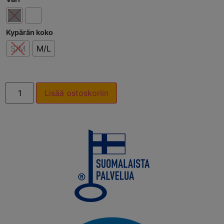
Kypärän koko
S/M
M/L
Lisää ostoskoriin