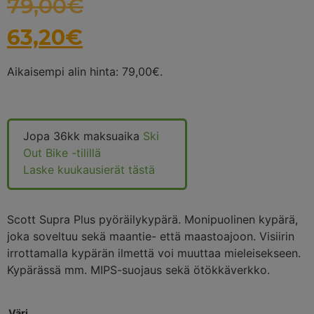
79,00
€
63,20
€
Aikaisempi alin hinta:
79,00
€
.
Jopa 36kk maksuaika
Ski
Out Bike -tilillä
Laske kuukausierät tästä
Scott Supra Plus pyöräilykypärä. Monipuolinen kypärä,
joka soveltuu sekä maantie- että maastoajoon. Visiirin
irrottamalla kypärän ilmettä voi muuttaa mieleisekseen.
Kypärässä mm. MIPS-suojaus sekä ötökkäverkko.
Väri