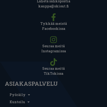
Lähetä sähköpostia
kauppa@skiout.fi
Tykkää meistä
Facebookissa
Seuraa meitä
Instagramissa
Seuraa meitä
TikTokissa
ASIAKASPALVELU
Pyöräily
Kuntoilu