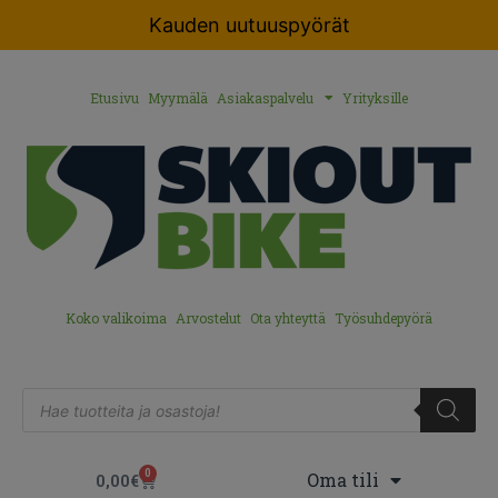
Kauden uutuuspyörät
Etusivu
Myymälä
Asiakaspalvelu
Yrityksille
Koko valikoima
Arvostelut
Ota yhteyttä
Työsuhdepyörä
0
Oma tili
0,00
€