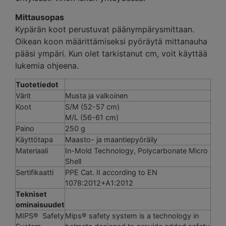
Mittausopas
Kypärän koot perustuvat päänympärysmittaan.
Oikean koon määrittämiseksi pyöräytä mittanauha
pääsi ympäri. Kun olet tarkistanut cm, voit käyttää
lukemia ohjeena.
Tuotetiedot
Värit
Musta ja valkoinen
Koot
S/M (52-57 cm)
M/L (56-61 cm)
Paino
250 g
Käyttötapa
Maasto- ja maantiepyöräily
Materiaali
In-Mold Technology, Polycarbonate Micro
Shell
Sertifikaatti
PPE Cat. II according to EN
1078:2012+A1:2012
Tekniset
ominaisuudet
MIPS® Safety
Mips® safety system is a technology in