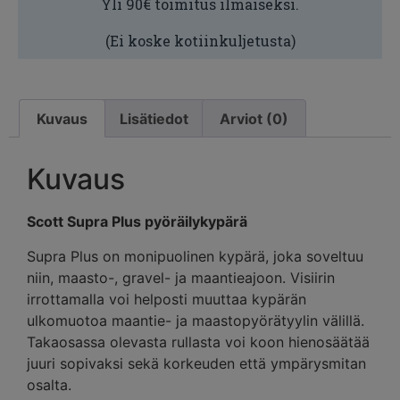
Yli 90€ toimitus ilmaiseksi.
(Ei koske kotiinkuljetusta)
Kuvaus
Lisätiedot
Arviot (0)
Kuvaus
Scott Supra Plus pyöräilykypärä
Supra Plus on monipuolinen kypärä, joka soveltuu
niin, maasto-, gravel- ja maantieajoon. Visiirin
irrottamalla voi helposti muuttaa kypärän
ulkomuotoa maantie- ja maastopyörätyylin välillä.
Takaosassa olevasta rullasta voi koon hienosäätää
juuri sopivaksi sekä korkeuden että ympärysmitan
osalta.