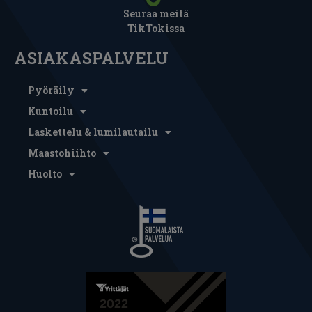
Seuraa meitä
TikTokissa
ASIAKASPALVELU
Pyöräily
Kuntoilu
Laskettelu & lumilautailu
Maastohiihto
Huolto