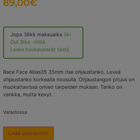
89,00
€
Jopa 36kk maksuaika
Ski
Out Bike -tilillä
Laske kuukausierät tästä
Race Face Atlas35 35mm rise ohjaustanko. Leveä
ohjaustanko korkealla nousulla. Ohjaustangon pituus on
muokattavissa omien tarpeiden mukaan. Tanko on
vankka, mutta kevyt.
Varastossa
Lisää ostoskoriin