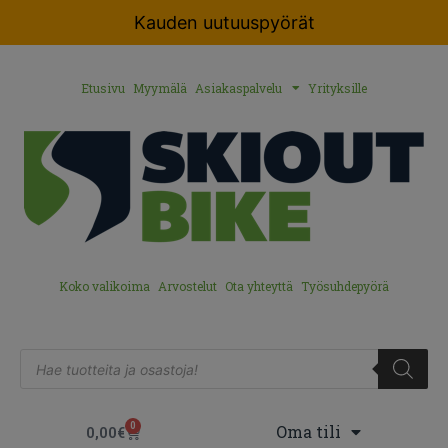
Kauden uutuuspyörät
Etusivu
Myymälä
Asiakaspalvelu
Yrityksille
Koko valikoima
Arvostelut
Ota yhteyttä
Työsuhdepyörä
0
Oma tili
0,00
€