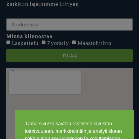
kaikkiin lajeihimme liittyen
Minua kiinnostaa
Laskettelu
Pyöräily
Maastohiihto
TILAA
Tämä sivusto käyttää evästeitä sivuston
toimivuuteen, markkinointiin ja analytiikkaan
sekä niiden seuraamiseen ja kehittämiseen.