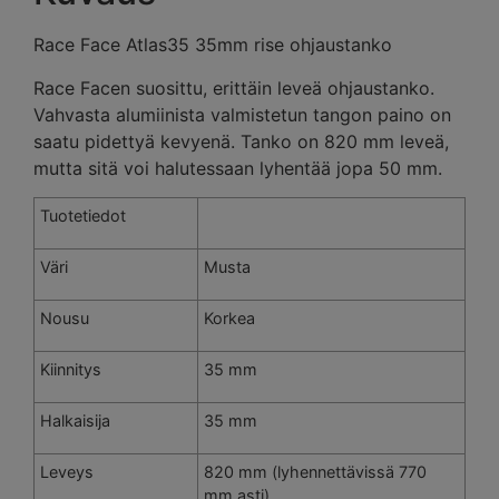
Race Face Atlas35 35mm rise ohjaustanko
Race Facen suosittu, erittäin leveä ohjaustanko.
Vahvasta alumiinista valmistetun tangon paino on
saatu pidettyä kevyenä. Tanko on 820 mm leveä,
mutta sitä voi halutessaan lyhentää jopa 50 mm.
Tuotetiedot
Väri
Musta
Nousu
Korkea
Kiinnitys
35 mm
Halkaisija
35 mm
Leveys
820 mm (lyhennettävissä 770
mm asti)