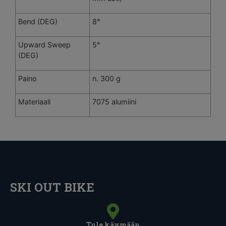
Bend (DEG)
8°
Upward Sweep
5°
(DEG)
Paino
n. 300 g
Materiaali
7075 alumiini
SKI OUT BIKE
Tule käymään