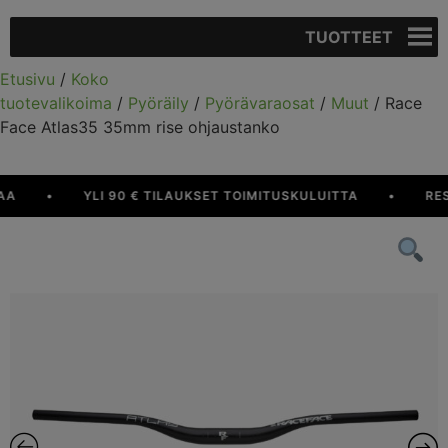
TUOTTEET
Etusivu
/
Koko
tuotevalikoima
/
Pyöräily
/
Pyörävaraosat
/
Muut
/ Race
Face Atlas35 35mm rise ohjaustanko
•
YLI 90 € TILAUKSET TOIMITUSKULUITTA
•
RESU