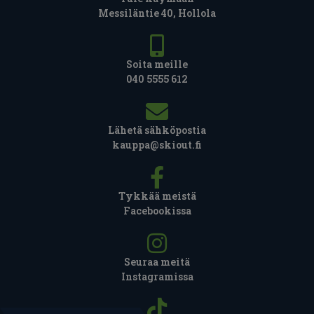
Messiläntie 40, Hollola
Soita meille
040 5555 612
Lähetä sähköpostia
kauppa@skiout.fi
Tykkää meistä
Facebookissa
Seuraa meitä
Instagramissa