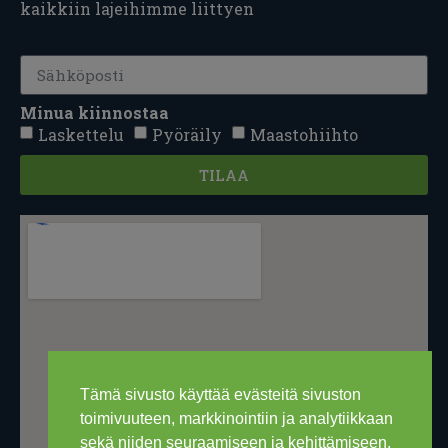
kaikkiin lajeihimme liittyen
Minua kiinnostaa
Laskettelu
Pyöräily
Maastohiihto
TILAA
Tämä sivusto käyttää evästeitä sivuston
toimivuuteen, markkinointiin ja analytiikkaan
sekä niiden seuraamiseen ja kehittämiseen.