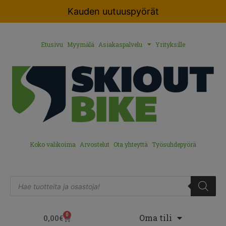
Kauden uutuuspyörät
Etusivu
Myymälä
Asiakaspalvelu
Yrityksille
Koko valikoima
Arvostelut
Ota yhteyttä
Työsuhdepyörä
0
Oma tili
0,00
€