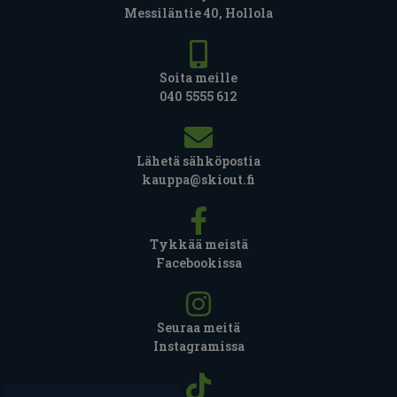
Messiläntie 40, Hollola
Soita meille
040 5555 612
Lähetä sähköpostia
kauppa@skiout.fi
Tykkää meistä
Facebookissa
Seuraa meitä
Instagramissa