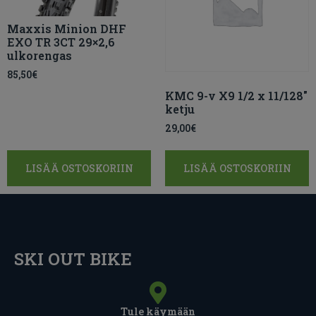
Maxxis Minion DHF
EXO TR 3CT 29×2,6
ulkorengas
85,50
€
KMC 9-v X9 1/2 x 11/128″
ketju
29,00
€
LISÄÄ OSTOSKORIIN
LISÄÄ OSTOSKORIIN
SKI OUT BIKE
Tule käymään