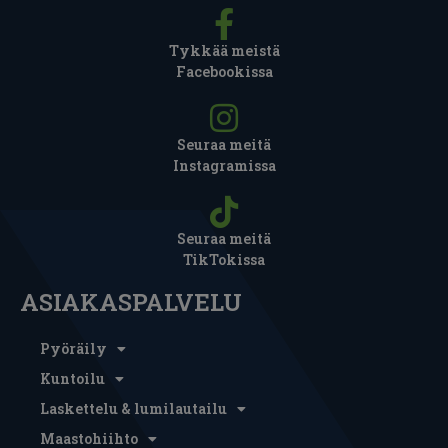
Tykkää meistä
Facebookissa
Seuraa meitä
Instagramissa
Seuraa meitä
TikTokissa
ASIAKASPALVELU
Pyöräily
Kuntoilu
Laskettelu & lumilautailu
Maastohiihto