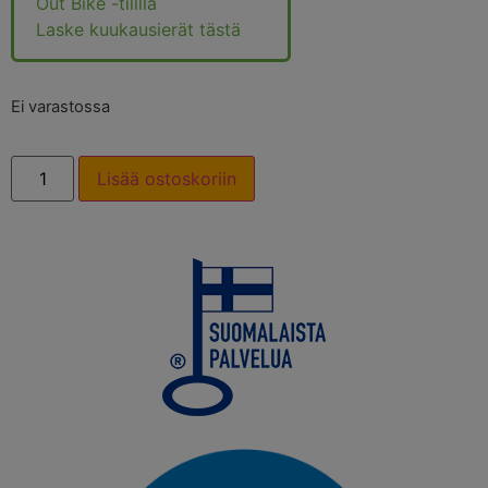
Out Bike -tilillä
Laske kuukausierät tästä
Ei varastossa
Lisää ostoskoriin