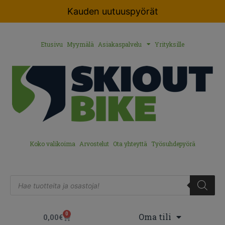
Kauden uutuuspyörät
Etusivu
Myymälä
Asiakaspalvelu
Yrityksille
Koko valikoima
Arvostelut
Ota yhteyttä
Työsuhdepyörä
0
Oma tili
0,00
€