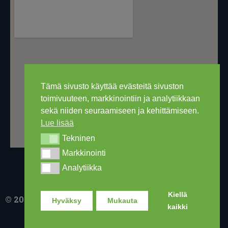
Tämä sivusto käyttää evästeitä sivuston
toimivuuteen, markkinointiin ja analytiikkaan
sekä niiden seuraamiseen ja kehittämiseen.
Lue lisää
Tekninen
Tekninen
Markkinointi
Markkinointi
Analytiikka
Analytiikka
Kiellä
© 2016-2026 Ski Out Bike, Ski-Outlet Finland Oy
Hyväksy
Mukauta
kaikki