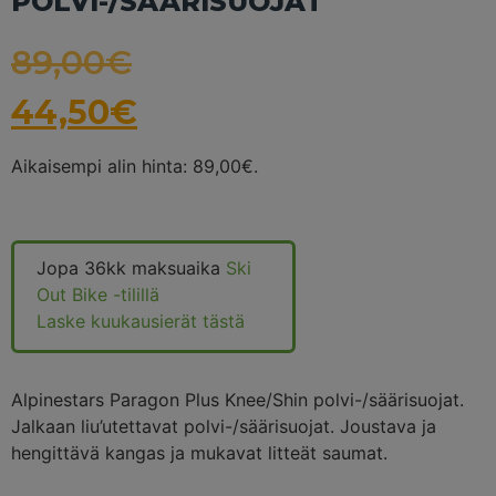
POLVI-/SÄÄRISUOJAT
89,00
€
44,50
€
Aikaisempi alin hinta:
89,00
€
.
Jopa 36kk maksuaika
Ski
Out Bike -tilillä
Laske kuukausierät tästä
Alpinestars Paragon Plus Knee/Shin polvi-/säärisuojat.
Jalkaan liu’utettavat polvi-/säärisuojat. Joustava ja
hengittävä kangas ja mukavat litteät saumat.