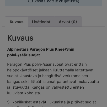
(Ei koske kotiinkuljetusta)
Kuvaus
Lisätiedot
Arviot (0)
Kuvaus
Alpinestars Paragon Plus Knee/Shin
polvi-/säärisuojat
Paragon Plus polvi-/säärisuojat ovat erittäin
helppokäyttöiset jalkaan liu’uttamalla laitettavat
suojat. Joustava ja hengittävä verkkomainen
kangas sekä litteät saumat parantavat mukavuutta
ja istuvuutta. Kangas on vahvistettu eniten
kuluvista kohdista.
Silikoniliuskat estävät liukumista ja pitävät suojat