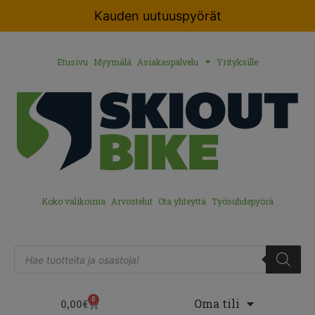
Kauden uutuuspyörät
Etusivu
Myymälä
Asiakaspalvelu
Yrityksille
Koko valikoima
Arvostelut
Ota yhteyttä
Työsuhdepyörä
0
Oma tili
0,00
€