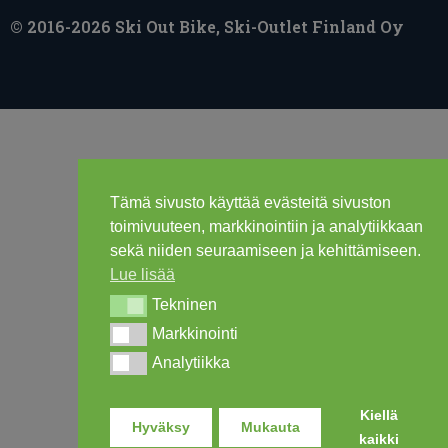
© 2016-2026 Ski Out Bike, Ski-Outlet Finland Oy
Tämä sivusto käyttää evästeitä sivuston
toimivuuteen, markkinointiin ja analytiikkaan
sekä niiden seuraamiseen ja kehittämiseen.
Lue lisää
Tekninen
Tekninen
Markkinointi
Markkinointi
Analytiikka
Analytiikka
Kiellä
Hyväksy
Mukauta
kaikki