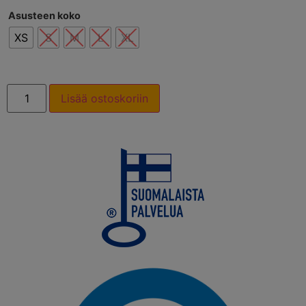
Asusteen koko
XS
S
M
L
XL
Lisää ostoskoriin