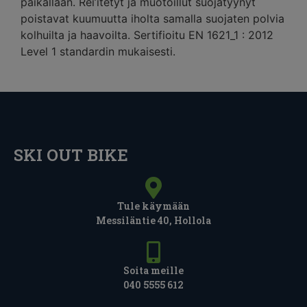
paikallaan. Rei’itetyt ja muotoillut suojatyynyt
poistavat kuumuutta iholta samalla suojaten polvia
kolhuilta ja haavoilta. Sertifioitu EN 1621_1 : 2012
Level 1 standardin mukaisesti.
SKI OUT BIKE
Tule käymään
Messiläntie 40, Hollola
Soita meille
040 5555 612