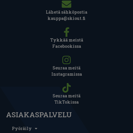
Lähetä sähköpostia
kauppa@skiout.fi
Tykkää meistä
Facebookissa
Seuraa meitä
Instagramissa
Seuraa meitä
TikTokissa
ASIAKASPALVELU
Pyöräily