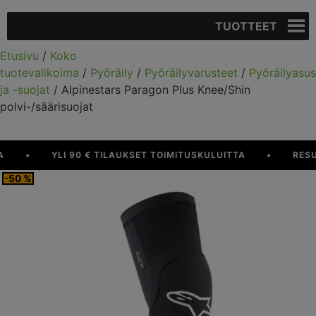
TUOTTEET
Etusivu
/
Koko
tuotevalikoima
/
Pyöräily
/
Pyöräilyvarusteet
/
Pyöräilyasus
ja -suojat
/ Alpinestars Paragon Plus Knee/Shin
polvi-/säärisuojat
•
YLI 90 € TILAUKSET TOIMITUSKULUITTA
•
RESURS
-50 %