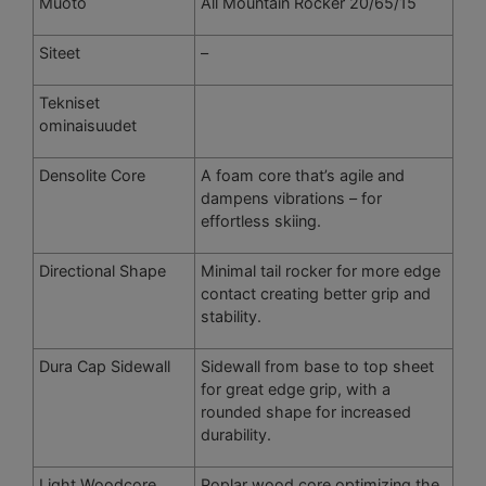
Muoto
All Mountain Rocker 20/65/15
Siteet
–
Tekniset
ominaisuudet
Densolite Core
A foam core that’s agile and
dampens vibrations – for
effortless skiing.
Directional Shape
Minimal tail rocker for more edge
contact creating better grip and
stability.
Dura Cap Sidewall
Sidewall from base to top sheet
for great edge grip, with a
rounded shape for increased
durability.
Light Woodcore
Poplar wood core optimizing the