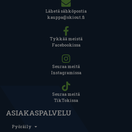
Lähetä sähköpostia
kauppa@skiout.fi
Tykkää meistä
Facebookissa
Seuraa meitä
Instagramissa
Seuraa meitä
TikTokissa
ASIAKASPALVELU
Pyöräily