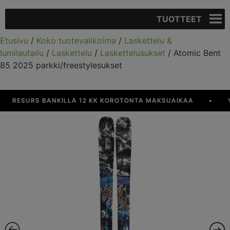
TUOTTEET
Etusivu
/
Koko tuotevalikoima
/
Laskettelu &
lumilautailu
/
Laskettelu
/
Laskettelusukset
/ Atomic Bent
85 2025 parkki/freestylesukset
RESURS BANKILLA 12 KK KOROTONTA MAKSUAIKAA
•
YLI