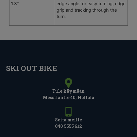
1.3°
edge angle for easy turning, edge
grip and tracking through the
turn.
SKI OUT BIKE
Tule käymään
Messiläntie 40, Hollola
Soita meille
040 5555 612