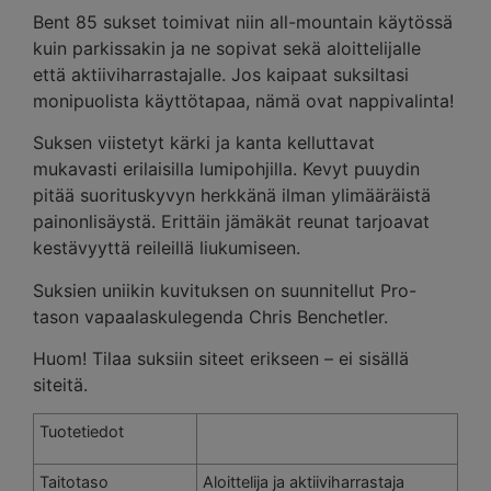
Bent 85 sukset toimivat niin all-mountain käytössä
kuin parkissakin ja ne sopivat sekä aloittelijalle
että aktiiviharrastajalle. Jos kaipaat suksiltasi
monipuolista käyttötapaa, nämä ovat nappivalinta!
Suksen viistetyt kärki ja kanta kelluttavat
mukavasti erilaisilla lumipohjilla. Kevyt puuydin
pitää suorituskyvyn herkkänä ilman ylimääräistä
painonlisäystä. Erittäin jämäkät reunat tarjoavat
kestävyyttä reileillä liukumiseen.
Suksien uniikin kuvituksen on suunnitellut Pro-
tason vapaalaskulegenda Chris Benchetler.
Huom! Tilaa suksiin siteet erikseen – ei sisällä
siteitä.
Tuotetiedot
Taitotaso
Aloittelija ja aktiiviharrastaja