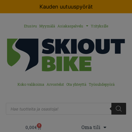
Kauden uutuuspyörät
Etusivu
Myymälä
Asiakaspalvelu
Yrityksille
Koko valikoima
Arvostelut
Ota yhteyttä
Työsuhdepyörä
0
Oma tili
0,00
€