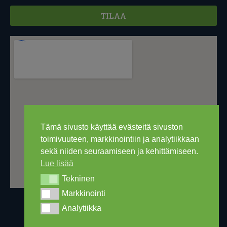
TILAA
Tämä sivusto käyttää evästeitä sivuston
toimivuuteen, markkinointiin ja analytiikkaan
sekä niiden seuraamiseen ja kehittämiseen.
Lue lisää
Tekninen
Tekninen
Markkinointi
Markkinointi
Analytiikka
Analytiikka