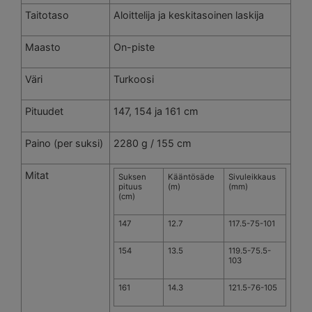
Taitotaso
Aloittelija ja keskitasoinen laskija
Maasto
On-piste
Väri
Turkoosi
Pituudet
147, 154 ja 161 cm
Paino (per suksi)
2280 g / 155 cm
Mitat
Suksen
Kääntösäde
Sivuleikkaus
pituus
(m)
(mm)
(cm)
147
12.7
117.5-75-101
154
13.5
119.5-75.5-
103
161
14.3
121.5-76-105