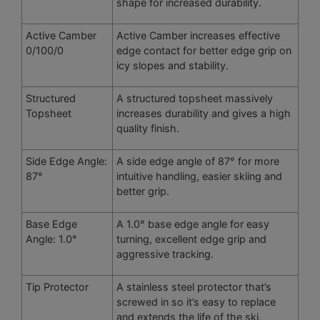
shape for increased durability.
Active Camber
Active Camber increases effective
0/100/0
edge contact for better edge grip on
icy slopes and stability.
Structured
A structured topsheet massively
Topsheet
increases durability and gives a high
quality finish.
Side Edge Angle:
A side edge angle of 87° for more
87°
intuitive handling, easier skiing and
better grip.
Base Edge
A 1.0° base edge angle for easy
Angle: 1.0°
turning, excellent edge grip and
aggressive tracking.
Tip Protector
A stainless steel protector that’s
screwed in so it’s easy to replace
and extends the life of the ski.