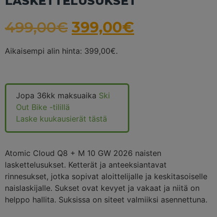
LASKETTELUSUKSET
499,00
€
399,00
€
Aikaisempi alin hinta:
399,00
€
.
Jopa 36kk maksuaika
Ski
Out Bike -tilillä
Laske kuukausierät tästä
Atomic Cloud Q8 + M 10 GW 2026 naisten
laskettelusukset. Ketterät ja anteeksiantavat
rinnesukset, jotka sopivat aloittelijalle ja keskitasoiselle
naislaskijalle. Sukset ovat kevyet ja vakaat ja niitä on
helppo hallita. Suksissa on siteet valmiiksi asennettuna.