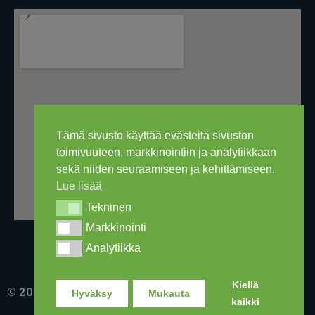
Tämä sivusto käyttää evästeitä sivuston
toimivuuteen, markkinointiin ja analytiikkaan
sekä niiden seuraamiseen ja kehittämiseen.
Lue lisää
Tekninen
Tekninen
Markkinointi
Markkinointi
Analytiikka
Analytiikka
Kiellä
© 2016-2026 Ski Out Bike, Ski-Outlet Finland Oy
Hyväksy
Mukauta
kaikki