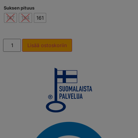
Suksen pituus
147
154
161
Lisää ostoskoriin