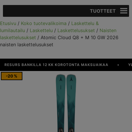
TUOTTEET
Etusivu
/
Koko tuotevalikoima
/
Laskettelu &
lumilautailu
/
Laskettelu
/
Laskettelusukset
/
Naisten
laskettelusukset
/ Atomic Cloud Q8 + M 10 GW 2026
naisten laskettelusukset
ESURS BANKILLA 12 KK KOROTONTA MAKSUAIKAA
•
YLI 9
-20 %