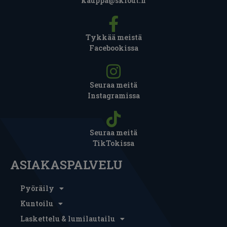
kauppa@skiout.fi
Tykkää meistä
Facebookissa
Seuraa meitä
Instagramissa
Seuraa meitä
TikTokissa
ASIAKASPALVELU
Pyöräily
Kuntoilu
Laskettelu & lumilautailu