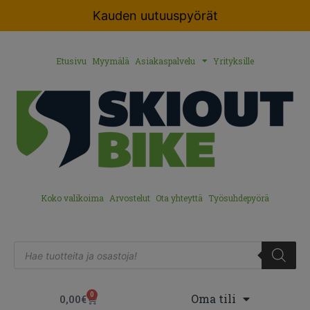
Kauden uutuuspyörät
Etusivu
Myymälä
Asiakaspalvelu
Yrityksille
Koko valikoima
Arvostelut
Ota yhteyttä
Työsuhdepyörä
0
Oma tili
0,00
€