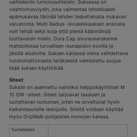
vaihteleviin lumiolosuhteisiin. Suksessa on
vaahtomuoviydin, joka vaimentaa tehokkaasti
epämukavaa tärinää tehden laskettelusta mukavan
vaivatonta. Multi Radius -sivuleikkauksen ansiosta
voit tehdä sekä isoja että pieniä käännöksiä
luottavaisin mielin. Dura Cap sivureunarakenne
mahdollistaa turvallisen reunapidon kovilla ja
jäisillä alustoilla. Suksen kärjessä oleva vaihdettava
ruostumattomasta teräksestä valmistettu suojus
lisää suksen käyttöikää.
Siteet
Suksiin on asennettu valmiiksi helppokäyttöiset M
10 GW -siteet. Siteet tarjoavat tasaisen ja
luotettavan tuntuman, joten ne soveltuvat hyvin
kaikentasoisille laskijoille. Siteitä voidaan käyttää
myös GripWalk-pohjaisten monojen kanssa.
Tuotetiedot