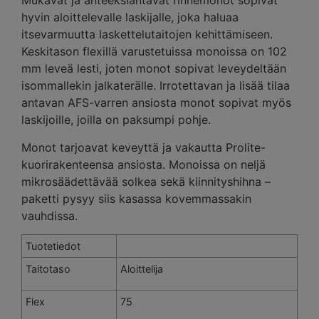
Mukavat ja anteeksiantavat rinnemonot sopivat
hyvin aloittelevalle laskijalle, joka haluaa
itsevarmuutta laskettelutaitojen kehittämiseen.
Keskitason flexillä varustetuissa monoissa on 102
mm leveä lesti, joten monot sopivat leveydeltään
isommallekin jalkaterälle. Irrotettavan ja lisää tilaa
antavan AFS-varren ansiosta monot sopivat myös
laskijoille, joilla on paksumpi pohje.
Monot tarjoavat keveyttä ja vakautta Prolite-
kuorirakenteensa ansiosta. Monoissa on neljä
mikrosäädettävää solkea sekä kiinnityshihna –
paketti pysyy siis kasassa kovemmassakin
vauhdissa.
Tuotetiedot
Taitotaso
Aloittelija
Flex
75