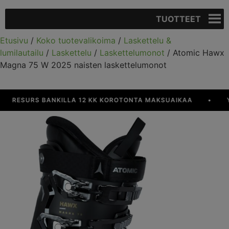
TUOTTEET
Etusivu
/
Koko tuotevalikoima
/
Laskettelu &
lumilautailu
/
Laskettelu
/
Laskettelumonot
/ Atomic Hawx
Magna 75 W 2025 naisten laskettelumonot
RESURS BANKILLA 12 KK KOROTONTA MAKSUAIKAA
•
YLI