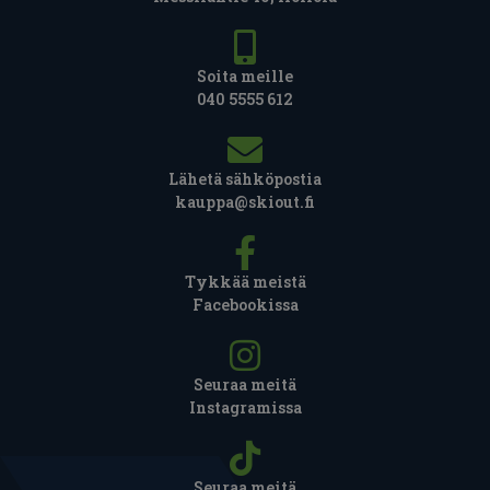
Soita meille
040 5555 612
Lähetä sähköpostia
kauppa@skiout.fi
Tykkää meistä
Facebookissa
Seuraa meitä
Instagramissa
Seuraa meitä