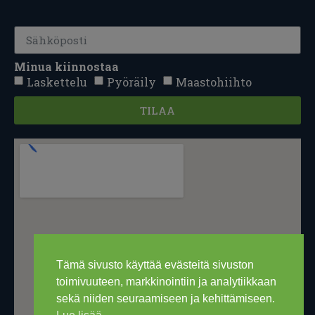
Minua kiinnostaa
Laskettelu
Pyöräily
Maastohiihto
TILAA
Tämä sivusto käyttää evästeitä sivuston
toimivuuteen, markkinointiin ja analytiikkaan
sekä niiden seuraamiseen ja kehittämiseen.