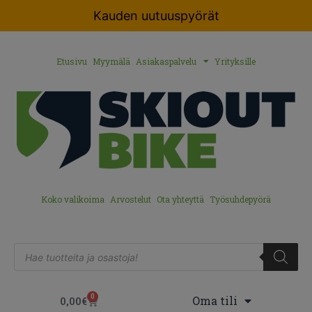
Kauden uutuuspyörät
Etusivu
Myymälä
Asiakaspalvelu
Yrityksille
Koko valikoima
Arvostelut
Ota yhteyttä
Työsuhdepyörä
0
Oma tili
0,00
€