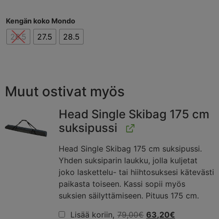
Kengän koko Mondo
26.5
27.5
28.5
Muut ostivat myös
Head Single Skibag 175 cm
suksipussi
Head Single Skibag 175 cm suksipussi.
Yhden suksiparin laukku, jolla kuljetat
joko laskettelu- tai hiihtosuksesi kätevästi
paikasta toiseen. Kassi sopii myös
suksien säilyttämiseen. Pituus 175 cm.
Lisää koriin,
79,00
€
63,20
€