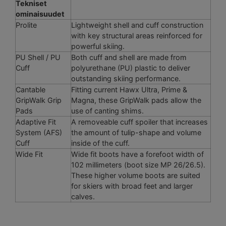
Tekniset
ominaisuudet
Prolite
Lightweight shell and cuff construction
with key structural areas reinforced for
powerful skiing.
PU Shell / PU
Both cuff and shell are made from
Cuff
polyurethane (PU) plastic to deliver
outstanding skiing performance.
Cantable
Fitting current Hawx Ultra, Prime &
GripWalk Grip
Magna, these GripWalk pads allow the
Pads
use of canting shims.
Adaptive Fit
A removeable cuff spoiler that increases
System (AFS)
the amount of tulip-shape and volume
Cuff
inside of the cuff.
Wide Fit
Wide fit boots have a forefoot width of
102 millimeters (boot size MP 26/26.5).
These higher volume boots are suited
for skiers with broad feet and larger
calves.