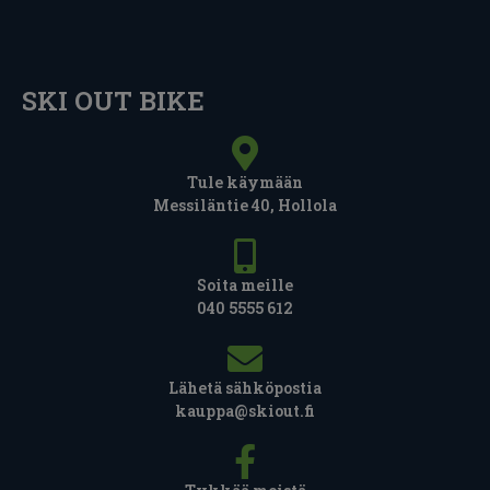
SKI OUT BIKE
Tule käymään
Messiläntie 40, Hollola
Soita meille
040 5555 612
Lähetä sähköpostia
kauppa@skiout.fi