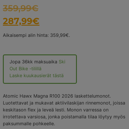
359,99
€
287,99
€
Aikaisempi alin hinta:
359,99
€
.
Jopa 36kk maksuaika
Ski
Out Bike -tilillä
Laske kuukausierät tästä
Atomic Hawx Magna R100 2026 laskettelumonot.
Luotettavat ja mukavat aktiivilaskijan rinnemonot, joissa
keskitason flex ja leveä lesti. Monon varressa on
irrotettava varsiosa, jonka poistamalla tilaa löytyy myös
paksummalle pohkeelle.