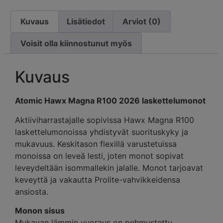
Kuvaus
Lisätiedot
Arviot (0)
Voisit olla kiinnostunut myös
Kuvaus
Atomic Hawx Magna R100 2026 laskettelumonot
Aktiiviharrastajalle sopivissa Hawx Magna R100
laskettelumonoissa yhdistyvät suorituskyky ja
mukavuus. Keskitason flexillä varustetuissa
monoissa on leveä lesti, joten monot sopivat
leveydeltään isommallekin jalalle. Monot tarjoavat
keveyttä ja vakautta Prolite-vahvikkeidensa
ansiosta.
Monon sisus
Mukavan lämmin vuoraus on pehmustettu