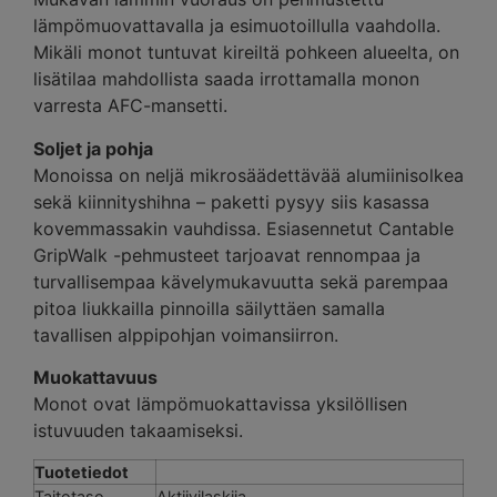
lämpömuovattavalla ja esimuotoillulla vaahdolla.
Mikäli monot tuntuvat kireiltä pohkeen alueelta, on
lisätilaa mahdollista saada irrottamalla monon
varresta AFC-mansetti.
Soljet ja pohja
Monoissa on neljä mikrosäädettävää alumiinisolkea
sekä kiinnityshihna – paketti pysyy siis kasassa
kovemmassakin vauhdissa. Esiasennetut Cantable
GripWalk -pehmusteet tarjoavat rennompaa ja
turvallisempaa kävelymukavuutta sekä parempaa
pitoa liukkailla pinnoilla säilyttäen samalla
tavallisen alppipohjan voimansiirron.
Muokattavuus
Monot ovat lämpömuokattavissa yksilöllisen
istuvuuden takaamiseksi.
Tuotetiedot
Taitotaso
Aktiivilaskija