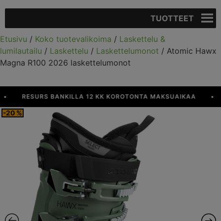
TUOTTEET
Etusivu
/
Koko tuotevalikoima
/
Laskettelu &
lumilautailu
/
Laskettelu
/
Laskettelumonot
/ Atomic Hawx
Magna R100 2026 laskettelumonot
RESURS BANKILLA 12 KK KOROTONTA MAKSUAIKAA
•
Y
-20 %