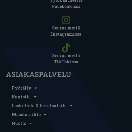
Tykkää meistä
Facebookissa
Seuraa meitä
Instagramissa
Seuraa meitä
TikTokissa
ASIAKASPALVELU
Pyöräily
Kuntoilu
Laskettelu & lumilautailu
Maastohiihto
Huolto