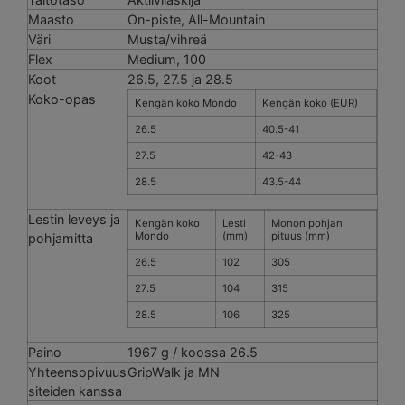
Maasto
On-piste, All-Mountain
Väri
Musta/vihreä
Flex
Medium, 100
Koot
26.5, 27.5 ja 28.5
Koko-opas
Kengän koko Mondo
Kengän koko (EUR)
26.5
40.5-41
27.5
42-43
28.5
43.5-44
Lestin leveys ja
Kengän koko
Lesti
Monon pohjan
Mondo
(mm)
pituus (mm)
pohjamitta
26.5
102
305
27.5
104
315
28.5
106
325
Paino
1967 g / koossa 26.5
Yhteensopivuus
GripWalk ja MN
siteiden kanssa