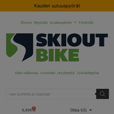
Kauden uutuuspyörät
Etusivu
Myymälä
Asiakaspalvelu
Yrityksille
Koko valikoima
Arvostelut
Ota yhteyttä
Työsuhdepyörä
0
Oma tili
0,00
€