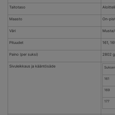
Taitotaso
Aloittel
Maasto
On-pis
Väri
Musta/
Pituudet
161, 16
Paino (per suksi)
2802 g
Sivuleikkaus ja kääntösäde
Suksen
161
169
177