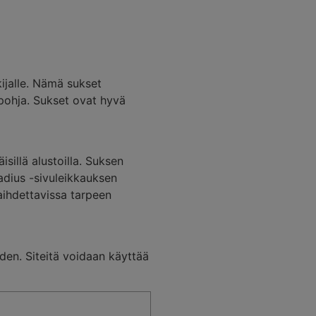
kijalle. Nämä sukset
 pohja. Sukset ovat hyvä
sillä alustoilla. Suksen
Radius -sivuleikkauksen
vaihdettavissa tarpeen
uden. Siteitä voidaan käyttää