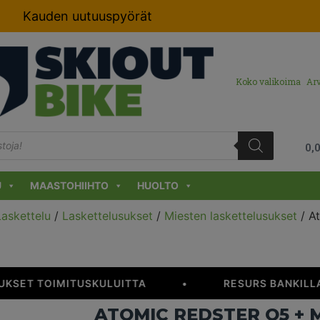
Kauden uutuuspyörät
Koko valikoima
Arv
0,
U
MAASTOHIIHTO
HUOLTO
Laskettelu
/
Laskettelusukset
/
Miesten laskettelusukset
/ A
UKSET TOIMITUSKULUITTA
•
RESURS BANKILLA 
ATOMIC REDSTER Q5 + M