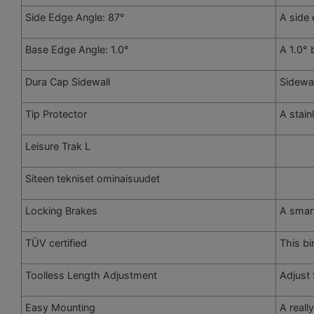
Side Edge Angle: 87°
A side 
Base Edge Angle: 1.0°
A 1.0° 
Dura Cap Sidewall
Sidewal
Tip Protector
A stain
Leisure Trak L
Siteen tekniset ominaisuudet
Locking Brakes
A smart
TÜV certified
This bi
Toolless Length Adjustment
Adjust 
Easy Mounting
A reall