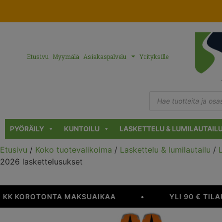
Etusivu
Myymälä
Asiakaspalvelu
Yrityksille
PYÖRÄILY
KUNTOILU
LASKETTELU & LUMILAUTAIL
Etusivu
/
Koko tuotevalikoima
/
Laskettelu & lumilautailu
/
2026 laskettelusukset
KK KOROTONTA MAKSUAIKAA
•
YLI 90 € TILA