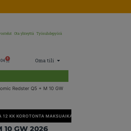
ostelut
Ota yhteyttä
Työsuhdepyörä
0
Oma tili
00
€
tomic Redster Q5 + M 10 GW
12 KK KOROTONTA MAKSUAIKAA
•
 10 GW 2026