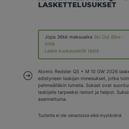
LASKETTELUSUKSET
Jopa 36kk maksuaika
Ski Out Bike -
tilillä
Laske kuukausierät tästä
Atomic Redster Q5 + M 10 GW 2026 laskett
edistyneen laskijan rinnesukset, jotka toim
pehmeälläkin lumella. Sukset ovat suoritus
laskijalle tarpeeksi rennot ja helpot. Suksi
asennettuina.
Tuotetta ei ole varastossa eikä myytävänä.