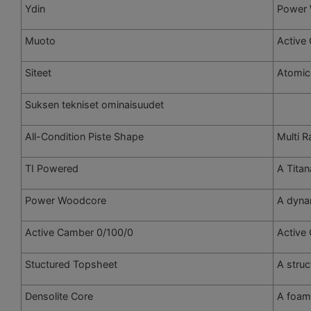
Ydin
Power
Muoto
Active
Siteet
Atomi
Suksen tekniset ominaisuudet
All-Condition Piste Shape
Multi R
TI Powered
A Titan
Power Woodcore
A dynam
Active Camber 0/100/0
Active 
Stuctured Topsheet
A struc
Densolite Core
A foam 