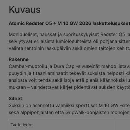
Kuvaus
Atomic Redster Q5 + M 10 GW 2026 laskettelusukse
Monipuoliset, hauskat ja suorituskykyiset Redster Q5 las
selviytyvät erilaisista lumiolosuhteista oli pohjana si
valinta rentoihin laskupäiviin sekä omien taitojen kehit
Rakenne
Camber-muotoilu ja Dura Cap -sivuseinät mahdollistavat 
puuydin ja titaanilaminaatit tekevät suksista helposti k
ansiosta voit tehdä sekä isoja että pieniä käännöksiä lu
mukaan – vaihdettavat kärjet pidentävät suksien käyttö
Siteet
Suksiin on asennettu valmiiksi sporttiset M 10 GW -site
sekä alppipohjaisten että GripWalk-pohjaisten monojen 
Tuotetiedot