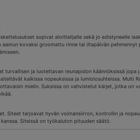
t
kettelusukset sopivat aloittelijalle sekä jo edistyneelle las
tten aamun kovaksi groomattu rinne tai iltapäivän pehmennyt
tämiseen.
turvallisen ja luotettavan reunapidon käännöksissä jopa jäi
äsiteltävät kaikissa nopeuksissa ja lumiolosuhteissa. Multi 
ottavaisin mielin. Suksissa on vahvistetut kärjet, jotka on 
ikää.
et. Siteet tarjoavat hyvän voimansiirron, kontrollin ja nope
kanssa. Siteissä on työkaluton pituuden säätö.