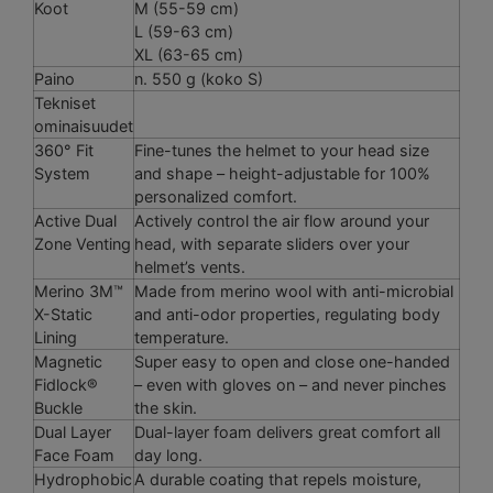
Koot
M (55-59 cm)
L (59-63 cm)
XL (63-65 cm)
Paino
n. 550 g (koko S)
Tekniset
ominaisuudet
360° Fit
Fine-tunes the helmet to your head size
System
and shape – height-adjustable for 100%
personalized comfort.
Active Dual
Actively control the air flow around your
Zone Venting
head, with separate sliders over your
helmet’s vents.
Merino 3M™
Made from merino wool with anti-microbial
X-Static
and anti-odor properties, regulating body
Lining
temperature.
Magnetic
Super easy to open and close one-handed
Fidlock®
– even with gloves on – and never pinches
Buckle
the skin.
Dual Layer
Dual-layer foam delivers great comfort all
Face Foam
day long.
Hydrophobic
A durable coating that repels moisture,