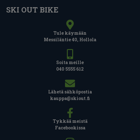
SKI OUT BIKE
Tule käymään
Messiläntie 40, Hollola
Soita meille
040 5555 612
Lähetä sähköpostia
kauppa@skiout.fi
Tykkää meistä
Facebookissa