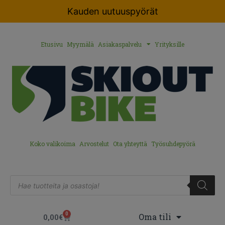
Kauden uutuuspyörät
Etusivu
Myymälä
Asiakaspalvelu
Yrityksille
Koko valikoima
Arvostelut
Ota yhteyttä
Työsuhdepyörä
0
Oma tili
0,00
€