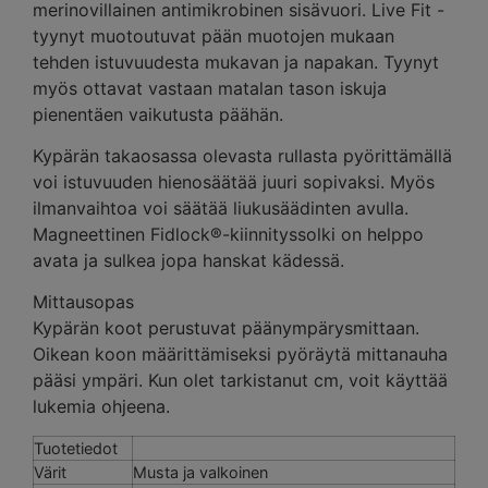
merinovillainen antimikrobinen sisävuori. Live Fit -
tyynyt muotoutuvat pään muotojen mukaan
tehden istuvuudesta mukavan ja napakan. Tyynyt
myös ottavat vastaan matalan tason iskuja
pienentäen vaikutusta päähän.
Kypärän takaosassa olevasta rullasta pyörittämällä
voi istuvuuden hienosäätää juuri sopivaksi. Myös
ilmanvaihtoa voi säätää liukusäädinten avulla.
Magneettinen Fidlock®-kiinnityssolki on helppo
avata ja sulkea jopa hanskat kädessä.
Mittausopas
Kypärän koot perustuvat päänympärysmittaan.
Oikean koon määrittämiseksi pyöräytä mittanauha
pääsi ympäri. Kun olet tarkistanut cm, voit käyttää
lukemia ohjeena.
Tuotetiedot
Värit
Musta ja valkoinen