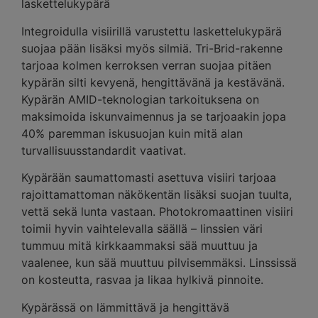
laskettelukypärä
Integroidulla visiirillä varustettu laskettelukypärä
suojaa pään lisäksi myös silmiä. Tri-Brid-rakenne
tarjoaa kolmen kerroksen verran suojaa pitäen
kypärän silti kevyenä, hengittävänä ja kestävänä.
Kypärän AMID-teknologian tarkoituksena on
maksimoida iskunvaimennus ja se tarjoaakin jopa
40% paremman iskusuojan kuin mitä alan
turvallisuusstandardit vaativat.
Kypärään saumattomasti asettuva visiiri tarjoaa
rajoittamattoman näkökentän lisäksi suojan tuulta,
vettä sekä lunta vastaan. Photokromaattinen visiiri
toimii hyvin vaihtelevalla säällä – linssien väri
tummuu mitä kirkkaammaksi sää muuttuu ja
vaalenee, kun sää muuttuu pilvisemmäksi. Linssissä
on kosteutta, rasvaa ja likaa hylkivä pinnoite.
Kypärässä on lämmittävä ja hengittävä