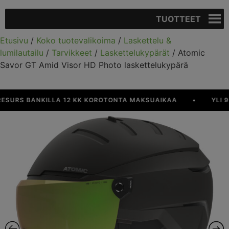
TUOTTEET
Etusivu
/
Koko tuotevalikoima
/
Laskettelu &
lumilautailu
/
Tarvikkeet
/
Laskettelukypärät
/ Atomic
Savor GT Amid Visor HD Photo laskettelukypärä
URS BANKILLA 12 KK KOROTONTA MAKSUAIKAA
•
YLI 90 