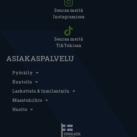
Seuraa meitä
Instagramissa
Seuraa meitä
TikTokissa
ASIAKASPALVELU
Pyöräily
Kuntoilu
Laskettelu & lumilautailu
Maastohiihto
Huolto