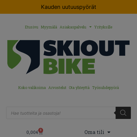
Kauden uutuuspyörät
Etusivu
Myymälä
Asiakaspalvelu
Yrityksille
Koko valikoima
Arvostelut
Ota yhteyttä
Työsuhdepyörä
0
Oma tili
0,00
€