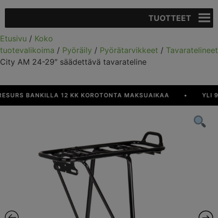
TUOTTEET
Etusivu
/
Koko
tuotevalikoima
/
Pyöräily
/
Pyörätarvikkeet
/
Tavaratelineet
City AM 24-29″ säädettävä tavarateline
URS BANKILLA 12 KK KOROTONTA MAKSUAIKAA
•
YLI 90 