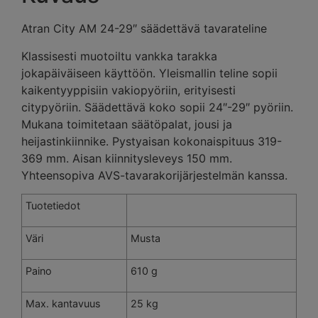
Atran City AM 24-29″ säädettävä tavarateline
Klassisesti muotoiltu vankka tarakka
jokapäiväiseen käyttöön. Yleismallin teline sopii
kaikentyyppisiin vakiopyöriin, erityisesti
citypyöriin. Säädettävä koko sopii 24″-29″ pyöriin.
Mukana toimitetaan säätöpalat, jousi ja
heijastinkiinnike. Pystyaisan kokonaispituus 319-
369 mm. Aisan kiinnitysleveys 150 mm.
Yhteensopiva AVS-tavarakorijärjestelmän kanssa.
Tuotetiedot
Väri
Musta
Paino
610 g
Max. kantavuus
25 kg