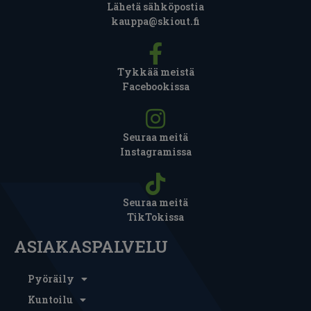
Lähetä sähköpostia
kauppa@skiout.fi
Tykkää meistä
Facebookissa
Seuraa meitä
Instagramissa
Seuraa meitä
TikTokissa
ASIAKASPALVELU
Pyöräily
Kuntoilu