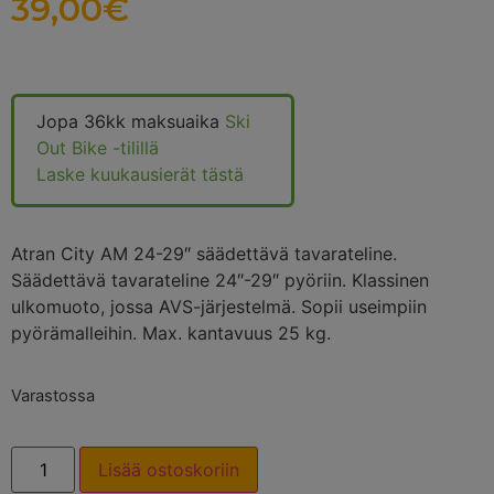
39,00
€
Jopa 36kk maksuaika
Ski
Out Bike -tilillä
Laske kuukausierät tästä
Atran City AM 24-29″ säädettävä tavarateline.
Säädettävä tavarateline 24″-29″ pyöriin. Klassinen
ulkomuoto, jossa AVS-järjestelmä. Sopii useimpiin
pyörämalleihin. Max. kantavuus 25 kg.
Varastossa
Lisää ostoskoriin